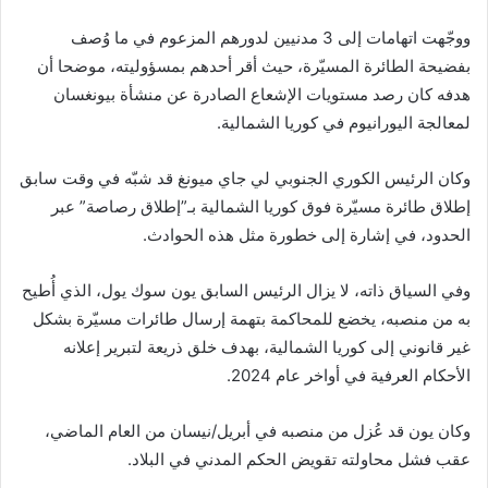
ووجّهت اتهامات إلى 3 مدنيين لدورهم المزعوم في ما وُصف
بفضيحة الطائرة المسيّرة، حيث أقر أحدهم بمسؤوليته، موضحا أن
هدفه كان رصد مستويات الإشعاع الصادرة عن منشأة بيونغسان
لمعالجة اليورانيوم في كوريا الشمالية.
وكان الرئيس الكوري الجنوبي لي جاي ميونغ قد شبّه في وقت سابق
إطلاق طائرة مسيّرة فوق كوريا الشمالية بـ”إطلاق رصاصة” عبر
الحدود، في إشارة إلى خطورة مثل هذه الحوادث.
وفي السياق ذاته، لا يزال الرئيس السابق يون سوك يول، الذي أُطيح
به من منصبه، يخضع للمحاكمة بتهمة إرسال طائرات مسيّرة بشكل
غير قانوني إلى كوريا الشمالية، بهدف خلق ذريعة لتبرير إعلانه
الأحكام العرفية في أواخر عام 2024.
وكان يون قد عُزل من منصبه في أبريل/نيسان من العام الماضي،
عقب فشل محاولته تقويض الحكم المدني في البلاد.