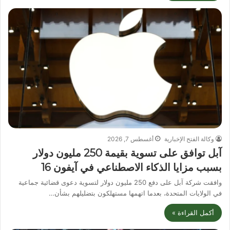
وكالة الفتح الإخبارية
أغسطس 7, 2026
آبل توافق على تسوية بقيمة 250 مليون دولار
بسبب مزايا الذكاء الاصطناعي في آيفون 16
وافقت شركة آبل على دفع 250 مليون دولار لتسوية دعوى قضائية جماعية
في الولايات المتحدة، بعدما اتهمها مستهلكون بتضليلهم بشأن…
أكمل القراءة »