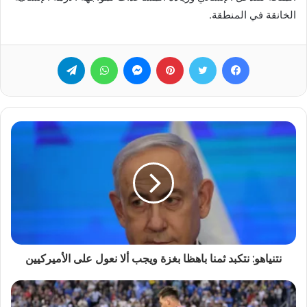
الخانقة في المنطقة.
فيسبوك
تويتر
بينتيريست
ماسنجر
واتساب
تيلقرام
نتنياهو: نتكبد ثمنا باهظا بغزة ويجب ألا نعول على الأميركيين