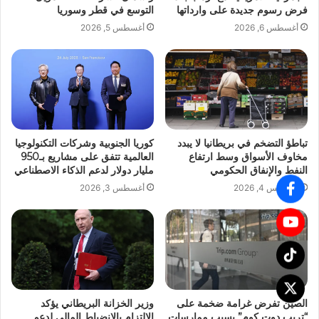
فرض رسوم جديدة على وارداتها
التوسع في قطر وسوريا
أغسطس 6, 2026
أغسطس 5, 2026
تباطؤ التضخم في بريطانيا لا يبدد
كوريا الجنوبية وشركات التكنولوجيا
مخاوف الأسواق وسط ارتفاع
العالمية تتفق على مشاريع بـ950
النفط والإنفاق الحكومي
مليار دولار لدعم الذكاء الاصطناعي
أغسطس 4, 2026
أغسطس 3, 2026
الصين تفرض غرامة ضخمة على
وزير الخزانة البريطاني يؤكد
“تريب دوت كوم” بسبب ممارسات
الالتزام بالانضباط المالي لدعم