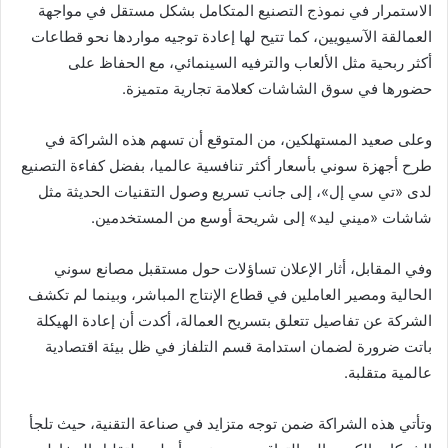
الاستمرار في نموذج التصنيع المتكامل بشكل مستقل في مواجهة
العمالقة الآسيويين، كما تتيح لها إعادة توجيه مواردها نحو قطاعات
أكثر ربحية مثل الألعاب والترفيه السينمائي، مع الحفاظ على
حضورها في سوق الشاشات كعلامة تجارية متميزة.
وعلى صعيد المستهلكين، من المتوقع أن تسهم هذه الشراكة في
طرح أجهزة سوني بأسعار أكثر تنافسية عالميا، بفضل كفاءة التصنيع
لدى «تي سي إل»، إلى جانب تسريع وصول التقنيات الحديثة مثل
شاشات «ميني ليد» إلى شريحة أوسع من المستخدمين.
وفي المقابل، أثار الإعلان تساؤلات حول مستقبل مصانع سوني
الحالية ومصير العاملين في قطاع الإنتاج المباشر، وبينما لم تكشف
الشركة عن تفاصيل تتعلق بتسريح العمالة، أكدت أن إعادة الهيكلة
باتت ضرورة لضمان استدامة قسم التلفاز في ظل بيئة اقتصادية
عالمية متقلبة.
وتأتي هذه الشراكة ضمن توجه متزايد في صناعة التقنية، حيث تلجأ