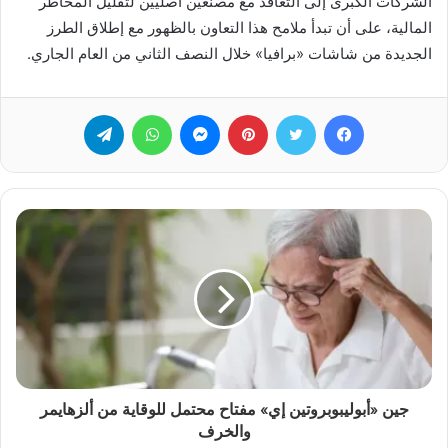
الشركات الكبرى إلى التعاقد مع مصنعين أصليين لتقليل المخاطر
المالية، على أن تبدأ ملامح هذا التعاون بالظهور مع إطلاق الطرز
الجديدة من شاشات «برافيا» خلال النصف الثاني من العام الجاري.
فيسبوك
تويتر
بينتيريست
ماسنجر
واتساب
تيلقرام
جين «أبوليبوبروتين إي» مفتاح محتمل للوقاية من ألزهايمر
والخرف