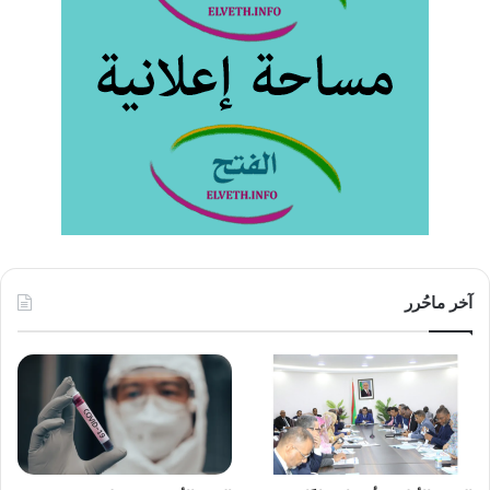
آخر ماحُرر