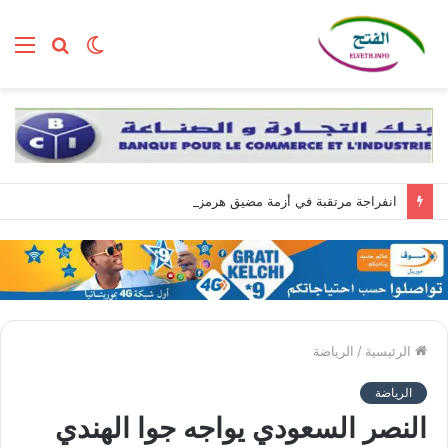
الوضع
بحث
الق
المظلم
عن
انفراجة مرتقبة في أزمة مضيق هرمز وسط تضارب الروايات بين واشنطن وطهران
الرئيسية
/
الرياضة
الرياضة
النصر السعودي يواجه جوا الهندي