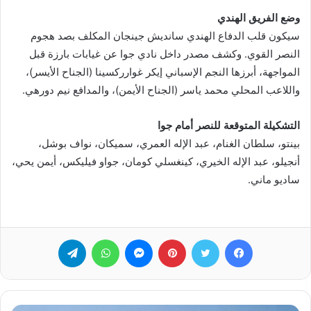
وضع الفريق الهندي
سيكون قلب الدفاع الهندي سانديش جينجان المكلف بصد هجوم
النصر القوي. وكشف مصدر داخل نادي جوا عن غيابات بارزة قبل
المواجهة، أبرزها النجم الإسباني إيكر غوارركسينا (الجناح الأيسر)،
واللاعب المحلي محمد ياسر (الجناح الأيمن)، والمدافع نيم دورهي.
التشكيلة المتوقعة للنصر أمام جوا
بينتو، سلطان الغنام، عبد الإله العمري، سميكان، نواف بوشل،
أنجيلو، عبد الإله الخيري، كينغسلي كومان، جواو فيليكس، أيمن يحي،
ساديو ماني.
فيسبوك
تويتر
بينتيريست
ماسنجر
واتساب
تيلقرام