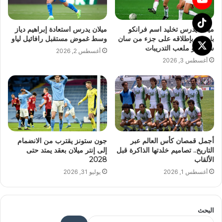
ميلان يدرس تخليد اسم فرانكو
ميلان يدرس استعادة إبراهيم دياز
باريزي بإطلاقه على جزء من سان
وسط غموض مستقبل رافائيل لياو
سيرو أو ملعب التدريبات
أغسطس 2, 2026
أغسطس 3, 2026
أجمل قمصان كأس العالم عبر
جون ستونز يقترب من الانضمام
التاريخ.. تصاميم خلدتها الذاكرة قبل
إلى إنتر ميلان بعقد يمتد حتى
الألقاب
2028
أغسطس 1, 2026
يوليو 31, 2026
البحث