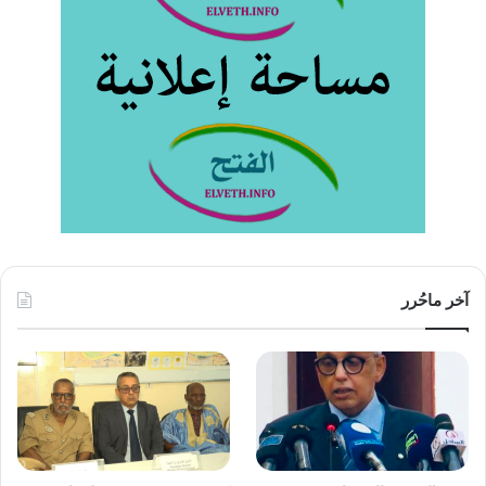
آخر ماحُرر