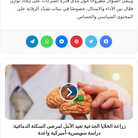
ويبقى السؤال مطروحًا حول مدى قدرة الشركات على إيجاد توازن
فعّال بين الأداء والامتثال، خصوصًا في بيئات تشدّد الرقابة على
المحتوى السياسي والحساس.
فيسبوك
تويتر
بينتيريست
ماسنجر
واتساب
تيلقرام
زراعة الخلايا الجذعية تعيد الأمل لمرضى السكتة الدماغية:
دراسة سويسرية-أميركية واعدة