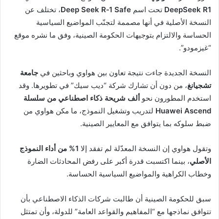
DeepSeek R1
تحت اسم
Deep Seek R‑1 Safe
، تختلف عن
النسخة الأصلية في أنها مصممة لتجنّب المواضيع السياسية
الحساسة والالتزام بتوجيهات الحكومة الصينية، وفق ما نشره موقع
“غيزمودو”.
النسخة الجديدة جاءت نتيجة تعاون بين هواوي وباحثين في
جامعة
تشجيانغ
، من دون أن تشارك شركة “ديب سيك” في تطويرها. وقد
استخدم المطورون نحو
ألف شريحة ذكاء اصطناعي من سلسلة
Huawei Ascend
لتدريب وتشغيل النموذج، ما مكن هواوي من
ضبط سلوكه بما يتوافق مع المعايير الصينية.
وتقول هواوي إن النسخة المعدّلة لم تفقد إلا
1% من أداء النموذج
الأصلي
، بينما اكتسبت قدرة أكبر على رفض المحادثات الضارة
وخطاب الكراهية والمواضيع السياسية الحساسة.
سبق للحكومة الصينية أن طالبت شركات الذكاء الاصطناعي بأن
تتوافق نماذجها مع “المفاهيم والقواعد العامة” للدولة، وأن تمتثل