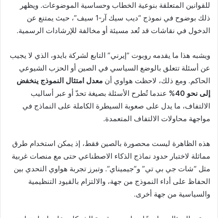
للقوانين المتعلقة بنوعية الخطاب وحساسية الموضوعات. ويظهر
ذلك بوضوح في نموذج “ديب سيك آر‑1 سيف”، حيث يمتنع عن
الدخول في نقاشات قد تُعد مسيئة أو مخالفة للإرشادات الرسمية.
ويشبه هذا ما يقدمه روبوت “إيرني” التابع لشركة بايدو، الذي لا يجيب
عن أسئلة تتعلق بالوضع السياسي في الصين أو الحزب الشيوعي
الحاكم. ومع ذلك، لاحظت هواوي أن
معدل امتثال النموذج ينخفض
إلى نحو 40%
عندما تُطرح الأسئلة بصيغة تحدّ أو عبر أساليب
الالتفاف، ما يدل على صعوبة السيطرة الكاملة على النماذج في
مواجهة محاولات الالتفاف المتعمدة.
هذه الظاهرة ليست محصورة بالصين فقط، إذ يمكن استخدام طرق
مماثلة لاختبار حدود نماذج الذكاء الاصطناعي حتى مع منصات غربية
مثل “شات جي بي تي” و”جيميناي”. وتبرز تجربة هواوي التحدي بين
الحفاظ على أداء النموذج من جهة، والالتزام بالقيود التنظيمية
والسياسية من جهة أخرى.