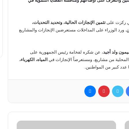
نين والتعرف على أوضاعهم ومناقشة القضايا التنموية في
لتي ركزت على
تثمين الإنجازات الحالية، وتحديد التحديات،
ن
. ورد الوزراء على المداخلات مستعرضين الإنجازات والمشاريع
يمون ولد أجيد
، عن شكره لفخامة رئيس الجمهورية على
ة المحلية من مشاريع، ومستعرضاً الإنجازات في
المياه، الكهرباء،
 عدد كبير من المواطنين.
فيسبوك
تويتر
بينتيريست
ماسنجر