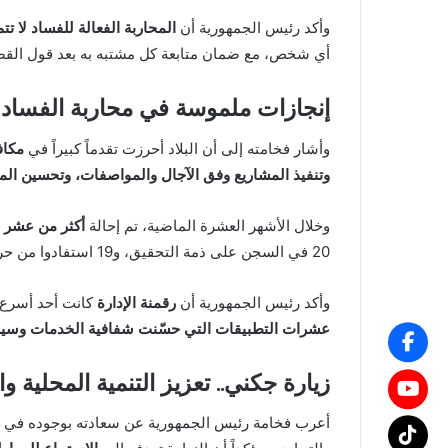
وأكد رئيس الجمهورية أن
المحاربة الفعالة للفساد لا ت
أي شخص، مع ضمان متابعة كل مشتبه به بعد قول القضا
إنجازات ملموسة في محاربة الفساد 
وأشار فخامته إلى أن البلاد أحرزت تقدماً كبيراً في
مكاف
وتنفيذ المشاريع وفق الآجال والمواصفات، وتحسين المنظو
وخلال الأشهر العشرة الماضية، تم إحالة
أكثر من عشر ق
20 في السجن على ذمة التحقيق، و19 استفادوا من حرية مؤقتة، و30 على مستوى النيابة العامة.
وأكد رئيس الجمهورية أن
رقمنة الإدارة
كانت أحد أسرع 
عشرات التطبيقات التي حسّنت شفافية الخدمات وسير 
زيارة جكني.. تعزيز التنمية المحلية و
أعرب فخامة رئيس الجمهورية عن سعادته بوجوده في