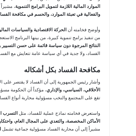
الموارد المالية اللازمة لتمويل البرامج التنموية
، مشيراً 
والفعالية في تعبئة الموارد، والحسم في مكافحة الفسا
وأوضح فخامته أن
الحركة الاقتصادية والسياسات المالية
من تنفيذ برامج تنموية كبيرة، من بينها البرنامج الاستعج
النتائج المرجوة دون سياسة قائمة على حسن التسيير 
الفساد، ولا جدية في أي سياسة عامة تتعايش مع الفساد
مكافحة الفساد بكل أشكاله
وأشار رئيس الجمهورية إلى أن الفساد لا يقتصر على ا
الأخلاقي، السياسي، والإداري
، مؤكداً أن الحكومة مسؤو
تقع على المجتمع والنخب مسؤولية محاربة أنواع الفساد
واستعرض فخامته نماذج عملية للفساد، مثل
التسرب ال
الأماكن المخصصة، والتعدي على المجال العام، واحتكار ا
مشيراً إلى أن محاربة الفساد مسؤولية جماعية تشمل
ا