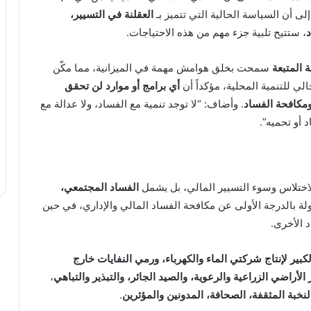
إلى أن السياسة الحالية التي تتميز بـ
العقلنة في التسيير،
د
، ستتيح تلبية جزء مهم من هذه الاحتياجات.
 المتبعة
سمحت بخلق هوامش مهمة في الميزانية، مما مكّن
الي للتنمية المحلية، مؤكداً أن
أي برامج أو موارد لن تحقق
ومكافحة الفساد
. وأضاف: “لا توجد تنمية مع الفساد، ولا عدالة مع
 أو تحميه”.
لاختلاس وسوء التسيير المالي، بل يشمل
الفساد المجتمعي،
لة بالدرجة الأولى عن مكافحة الفساد المالي والإداري، في حين
 الأخرى.
كبير لإنتاج شركتي الماء والكهرباء، ورمي النفايات خارج
لأراضي الزراعية والرعوية، والصيد الجائر، والتبذير والتباهي
،
لنخبة المثقفة، الصحافة، المدونين والمؤثرين
.