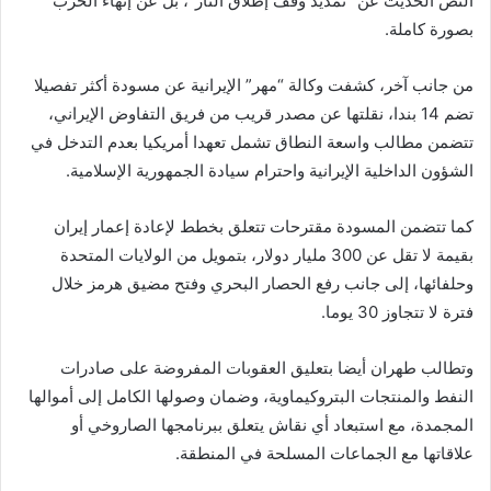
النص الحديث عن “تمديد وقف إطلاق النار”، بل عن إنهاء الحرب
بصورة كاملة.
من جانب آخر، كشفت وكالة “مهر” الإيرانية عن مسودة أكثر تفصيلا
تضم 14 بندا، نقلتها عن مصدر قريب من فريق التفاوض الإيراني،
تتضمن مطالب واسعة النطاق تشمل تعهدا أمريكيا بعدم التدخل في
الشؤون الداخلية الإيرانية واحترام سيادة الجمهورية الإسلامية.
كما تتضمن المسودة مقترحات تتعلق بخطط لإعادة إعمار إيران
بقيمة لا تقل عن 300 مليار دولار، بتمويل من الولايات المتحدة
وحلفائها، إلى جانب رفع الحصار البحري وفتح مضيق هرمز خلال
فترة لا تتجاوز 30 يوما.
وتطالب طهران أيضا بتعليق العقوبات المفروضة على صادرات
النفط والمنتجات البتروكيماوية، وضمان وصولها الكامل إلى أموالها
المجمدة، مع استبعاد أي نقاش يتعلق ببرنامجها الصاروخي أو
علاقاتها مع الجماعات المسلحة في المنطقة.