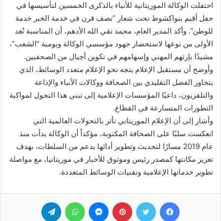
احتفلت الوكالة الموريتانية للأنباء بالذكرى الخمسين لتأسيسها في
حفل أقيم بنواكشوط تحت شعار “نصف قرن في خدمة الخبر خدمة
للوطن”. وأكد المدير العام، محمد تقي الله الأدهم، أن المناسبة تُعد
الأولى من نوعها لاستحضار جهود مؤسسي الوكالة ويومية “الشعب”،
مشيدًا بإرثهم المهني وإسهامهم في تكوين أجيال من الصحفيين.
وأوضح أن مستقبل الإعلام يتجه نحو الإعلام متعدد الوسائط، الذي
يتجاوز الفصل التقليدي بين الصحافة ووكالات الأنباء والإذاعة
والتلفزيون، داعيًا المؤسسات الإعلامية إلى تبني هذا التحول لمواكبة
التطورات المتسارعة في القطاع.
وأشار إلى أن الإعلام الموريتاني تأثر بالتحولات العالمية التي
انعكست سلبًا على الصحافة المكتوبة، مؤكداً أن الوكالة بدأت منذ
عام 2019 مسارًا لتحديث وتطوير أدائها بدعم من السلطات، بهدف
تعزيز مكانتها كمصدر رئيس وموثوق للأخبار في موريتانيا، مع مواصلة
تطوير خدماتها الإعلامية وتقنيات الوسائط المتعددة.
فيسبوك
تويتر
بينتيريست
ماسنجر
واتساب
تيلقرام