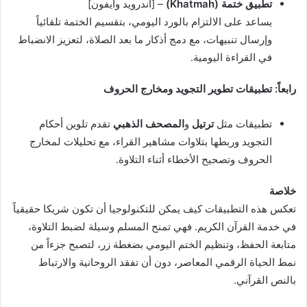
تطبيق ختمة (Khatmah)
– [أندرويد وآيفون]
يساعد على الالتزام بالورد اليومي، بتقسيم الختمة تلقائياً
وإرسال تنبيهات، مع دمج أذكار ما بعد الصلاة، لتعزيز الانضباط
في القراءة اليومية.
رابعاً: تطبيقات تطوير التجويد ومخارج الحروف
تطبيقات مثل
ترتيل
و
المصحف الذهبي
تقدم تلوين أحكام
التجويد وربطها بتلاوات مشاهير القراء، مع تحليلات لمخارج
الحروف وتصحيح الأخطاء أثناء التلاوة.
خلاصة
تعكس هذه التطبيقات كيف يمكن للتكنولوجيا أن تكون شريكا حقيقياً
في خدمة القرآن الكريم. فهي تمنح المسلم وسيلة لضبط التلاوة،
متابعة الحفظ، وتنظيم الختم اليومي بضغطة زر، لتصبح جزءاً من
نمط الحياة الرقمي المعاصر، دون أن تفقد الروحانية والارتباط
بالنص القرآني.