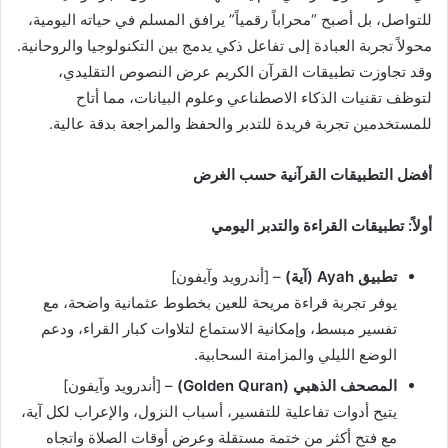
للتواصل، بل أصبح “محراباً رقمياً” يرافق المسلم في حياته اليومية،
محولاً تجربة العبادة إلى تفاعل ذكي يدمج بين التكنولوجيا والروحانية.
وقد تجاوزت تطبيقات القرآن الكريم عرض النصوص التقليدي،
لتوظف تقنيات الذكاء الاصطناعي وعلوم البيانات، مما أتاح
للمستخدمين تجربة فريدة للتدبر والحفظ والمراجعة بدقة عالية.
أفضل التطبيقات القرآنية حسب الغرض
أولاً: تطبيقات القراءة والتدبر اليومي
تطبيق Ayah (آية)
– [أندرويد وآيفون]
يوفر تجربة قراءة مريحة للعين بخطوط عثمانية واضحة، مع
تفسير مبسط، وإمكانية الاستماع لتلاوات كبار القراء، ودعم
الوضع الليلي والمزامنة السحابية.
المصحف الذهبي (Golden Quran)
– [أندرويد وآيفون]
يتيح أدوات تفاعلية للتفسير، أسباب النزول، والإعراب لكل آية،
مع فتح أكثر من ختمة مستقلة وعرض أوقات الصلاة واتجاه