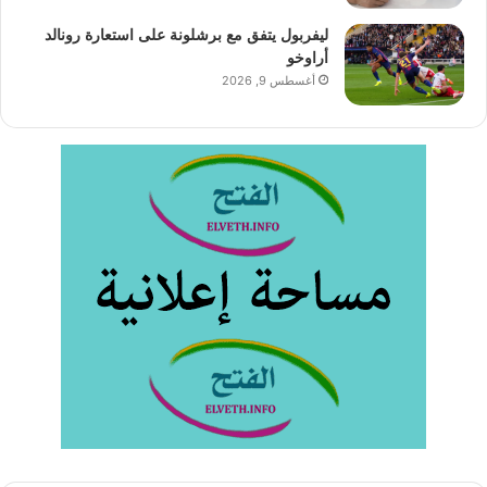
ليفربول يتفق مع برشلونة على استعارة رونالد
أراوخو
أغسطس 9, 2026