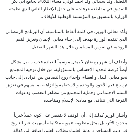
الفضيل ولد سيداتي ولد أحمد لولي، مساء الثلاثاء، بجامع أبي بكر
الصديق في مقاطعة عرفات، على حفل الإفطار الثاني الذي نظمته
الوزارة بالتنسيق مع المؤسسة الوطنية للأوقاف.
وأكد معالي الوزير، في كلمة ألقاها بالمناسبة، أن البرنامج الرمضاني
الذي تنفذه الوزارة يهدف إلى إحياء معاني الإيمان وتعزيز القيم
الروحية في نفوس المسلمين خلال هذا الشهر الفضيل.
وأضاف أن شهر رمضان لا يمثل موسماً للعبادة فحسب، بل يشكل
أيضاً فرصة لتجديد الإحساس بالمسؤولية، من خلال توجيه المجتمع
نحو معاني البذل والعطاء، وإحياء روح التضامن بين أفراده، إلى جانب
ترسيخ قيم الأخوة والوحدة والاستقامة والنزاهة، بما يسهم في تعزيز
السلم الاجتماعي وحماية المجتمع من مظاهر التعصب ودعوات
الفرقة التي تتنافى مع مبادئ الإسلام ومقاصده.
وأشار الوزير كذلك إلى أن الوقف لا يقتصر على كونه عملاً خيرياً
محدود الأثر، بل يمثل منظومة تنموية متكاملة أسهمت عبر التاريخ
في دعم المساجد ورعاية العلماء وطلاب العلم، إضافة إلى كفالة