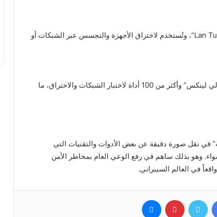
من بينها “Bad USB”، “USB Rubber Ducky”، و”Lan Turtle”، وتُستخدم لاختراق الأجهزة والتجسس عبر الشبكات أو
هاتف مبني على “Google Nexus 4″، مزوّد بنظام “كالي لينكس” وأكثر من 100 أداة لاختبار الشبكات والاختراق، ما
 في نقل صورة دقيقة عن بعض الأدوات والتقنيات التي
واء. وهو بذلك ساهم في رفع الوعي العام بمخاطر الأمن
قعاً في العالم السيبراني.
فيسبوك
تويتر
بينتيريست
ماسنجر