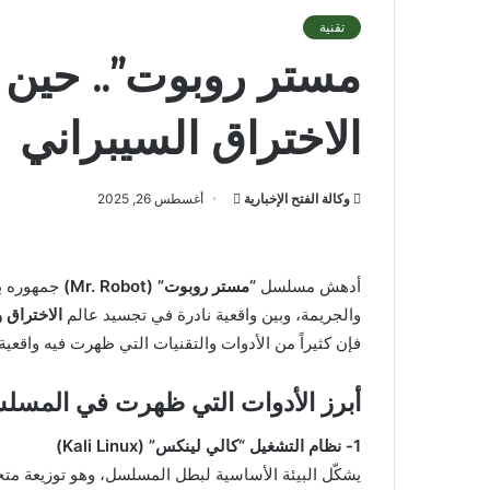
تقنية
مستر روبوت”.. حين 
الاختراق السيبراني
أرسل
وكالة الفتح الإخبارية
أغسطس 26, 2025
بريدا
إلكترونيا
أدهش مسلسل
“مستر روبوت” (Mr. Robot)
جمهوره بق
والجريمة، وبين واقعية نادرة في تجسيد عالم
الاختراق 
فإن كثيراً من الأدوات والتقنيات التي ظهرت فيه واقعي
أبرز الأدوات التي ظهرت في المسل
1- نظام التشغيل “كالي لينكس” (Kali Linux)
يشكّل البيئة الأساسية لبطل المسلسل، وهو توزيعة م