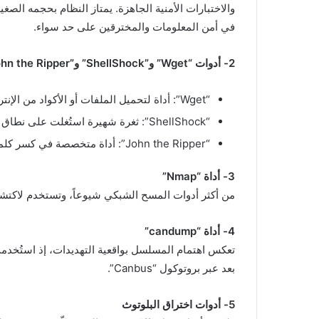
والاختبارات الأمنية الجاهزة. يمتاز النظام بحجمه الصغي
في أمن المعلومات والمخترقين على حد سواء.
2- أدوات “Wget” و”ShellShock” و”John the Ripper”
“Wget”: أداة لتحميل الملفات أو الأكواد من الإنترنت، ويمكن استغلالها في هجمات سيبرانية.
“ShellShock”: ثغرة شهيرة استُغلت على نطاق واسع في الفترة التي واكبت عرض المسلسل.
“John the Ripper”: أداة متخصصة في كسر كلمات المرور.
3- أداة “Nmap”
من أكثر أدوات المسح الشبكي شيوعاً، وتستخدم لاكتشاف 
4- أداة “candump”
تعكس اهتمام المسلسل بواقعية التهديدات، إذ استُخدمت
بعد عبر بروتوكول “Canbus”.
5- أدوات اختراق البلوتوث