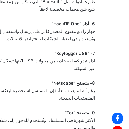
ظهرت أدوات مثل “Bluesniff” الت
يتيح شن هجمات مخصصة لاحقاً.
6- أداة “HackRF One”
ويُستخدم في اختبار الشبكات أو اعتراض الاتصالات.
7- “Keylogger USB”
أداة تبدو كقطعة عادي
عبر الشبكة.
8- متصفح “Netscape”
رغم أنه لم يعد شائعاً، فإن المسلسل استحضره ليعكس ا
المتصفحات الحديثة.
9- متصفح “Tor”
الأكثر شهرة في المسلسل، ويُستخدم للدخول إلى شبكات 
والخصوصية.