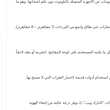
ي تمكّن من جمع معلومات عن الأجهزة المتصلة بالبلوتوث دون علم أصحابها، وهو ما
جهاز راديو مفتوح المصدر قادر على إرسال واستقبال إشارات عبر نطاق واسع من الترددات (1 ميغاهرتز – 6 غيغاهرتز)،
ة من محولات USB لكنها تسجّل كل ما يكتبه المستخدم على لوحة المفاتيح، لتخزينه أو نقله لاحقاً
ستخدام أدوات قديمة لاختبار الثغرات التي لا تسمح بها
“الدارك ويب”، إذ يوفر درجة عالية من إخفاء الهوية