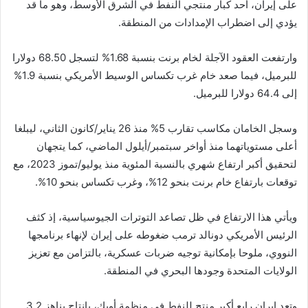
على إيران، أحد كبار منتجي النفط في الشرق الأوسط، وهو ما قد
يؤدي إلى اضطراب الإمدادات من المنطقة.
وارتفعت العقود الآجلة لخام برنت بنسبة 1.68% لتسجل 68.50 دولارا
للبرميل، فيما صعد خام غرب تكساس الوسيط الأمريكي بنسبة 1.9%
إلى 64.4 دولارا للبرميل.
وسجل الخامان مكاسب تقارب 5% منذ 26 يناير/كانون الثاني، ليبلغا
أعلى مستوياتهما منذ أواخر سبتمبر/أيلول الماضي، كما يتجهان
لتحقيق أكبر ارتفاع شهري بالنسبة المئوية منذ يوليو/تموز 2023، مع
توقعات بارتفاع خام برنت بنحو 12%، وغرب تكساس بنحو 10%.
ويأتي هذا الارتفاع في ظل تصاعد التوترات الجيوسياسية، إذ كثف
الرئيس الأمريكي دونالد ترمب ضغوطه على إيران لإنهاء برنامجها
النووي، ملوحا بإمكانية توجيه ضربات عسكرية، بالتزامن مع تعزيز
الولايات المتحدة وجودها البحري في المنطقة.
وتعد إيران رابع أكبر منتج للنفط في منظمة أوبك، بإنتاج يناهز 3.2