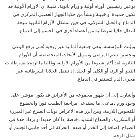
نوعين رئيسيين: أورام أولية وأورام ثانوية، مبينة أن الأورام الأولية قد
تكون حميدة أو خبيثة وتنشأ من خلايا الجهاز العصبي المركزي في
الدماغ أو الحبل الشوكي، في حين تتشكل الأورام الثانوية نتيجة
انتقال خلايا سرطانية من أعضاء أخرى في الجسم إلى الدماغ.
وبيّنت المؤسسة، وهي جمعية ألمانية غير ربحية تُعنى برفع الوعي
وتحسين دعم المرضى وتمويل الأبحاث المتخصصة، أن الأورام
الثانوية تُعد أكثر شيوعا من الأورام الأولية، وغالبا ما ترتبط بسرطانات
الثدي أو الرئة أو الكلى أو الجلد، إذ تنتقل الخلايا السرطانية عبر
مجرى الدم لتستقر في الدماغ.
وأشارت إلى أن ظهور مجموعة من الأعراض قد يكون مؤشرا على
وجود ورم دماغي، ما يستدعي مراجعة الطبيب فورا والخضوع
للفحوص اللازمة، ومن أبرز هذه الأعراض نوبات الصرع غير المبررة
أو المتكررة، والصداع الشديد، خاصة إذا كان جديدا أو يزداد حدة في
الصباح، إضافة إلى الخدر أو ضعف الحركة في أحد جانبي الجسم أو
شلل الوجه.