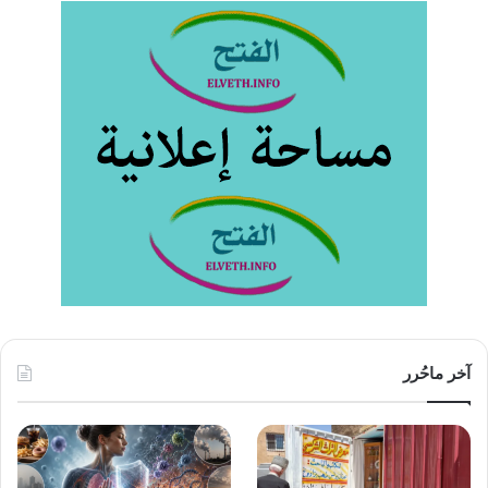
آخر ماحُرر