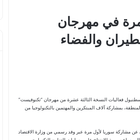
مرة في مهرجان
فيست” الـ13 للطيران والفضاء
 إسطنبول فعاليات النسخة الثالثة عشرة من مهرجان “تكنوفيست”
المنطقة، بمشاركة آلاف المبتكرين والمهتمين بالتكنولوجيا من
علان عن مشاركة سوريا لأول مرة عبر وفد رسمي من وزارة الاقتصاد
ل مساعٍ سورية للانفتاح على مسارات التعاون التكنولوجي