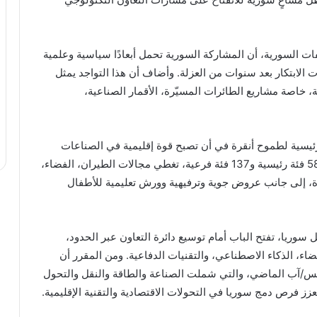
ات السورية، أن المشاركة السورية تحمل أبعادًا سياسية وعلمية
لابتكار بعد سنوات من العزلة. وأضاف أن هذا التواجد يمثل
 خاصة مشاريع الطائرات المسيّرة، الأقمار الصناعية،
” إلى منصة رئيسية لطموح أنقرة في أن تصبح قوة إقليمية في الصناعات
التكنولوجية. ويشهد المهرجان هذا العام مسابقات في 58 فئة رئيسية و137 فئة فرعية، تغطي مجالات الطيران، الفضاء،
دة، إلى جانب عروض جوية وترفيهية وورش تعليمية للأطفال
سوريا، تفتح الباب أمام توسيع دائرة التعاون عبر الحدود،
اء، الذكاء الاصطناعي، والتقنيات الدفاعية. ومن المقرر أن
طس/آب الماضي، والتي شملت الصناعة والطاقة والنقل والتحول
زز فرص دمج سوريا في التحولات الاقتصادية والتقنية الإقليمية.