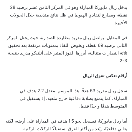
يدخل ريال مايوركا المباراة وهو في المركز الثامن عشر برصيد 28
نقطة، ويصارع لتفادي الهبوط في ظل نتائج متذبذبة خلال الجولات
الأخيرة.
في المقابل، يواصل ريال مدريد مطاردة الصدارة، حيث يحتل المركز
الثاني برصيد 69 نقطة، ويخوض اللقاء بمعنويات مرتفعة بعد تحقيق
ثلاثة انتصارات متتالية، أبرزها الفوز المثير على أتلتيكو مدريد بنتيجة
3-2.
أرقام تعكس تفوق الريال
سجل ريال مدريد 63 هدفًا هذا الموسم بمعدل 2.2 هدف في
المباراة، كما يتمتع بصلابة دفاعية خارج ملعبه، إذ يستقبل في
المتوسط هدفًا واحدًا فقط.
أما ريال مايوركا، فيسجل نحو 1.5 هدف في المباراة على أرضه، لكنه
يعاني دفاعيًا، ويُعد من أكثر الفرق استقبالًا للركلات الركنية.