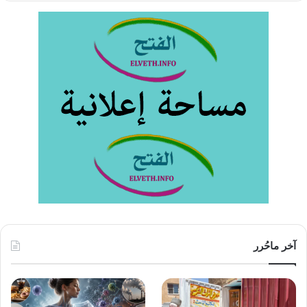
آخر ماحُرر