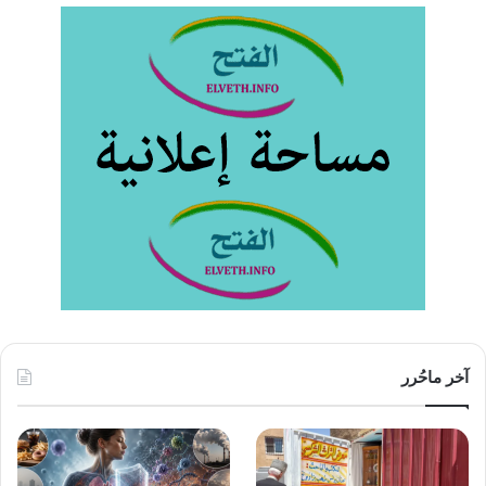
آخر ماحُرر