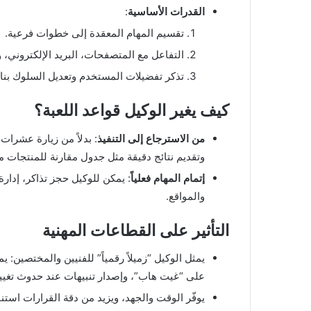
القدرات الأساسية
:
تقسيم المهام المعقدة إلى خطوات فرعية.
التفاعل مع المتصفحات، البريد الإلكتروني،
تذكر تفضيلات المستخدم وتعديل السلوك بناءً عل
كيف يغير الوكيل قواعد اللعبة؟
من الاسترجاع إلى التنفيذ
: بدلاً من زيارة عشرات 
وتقديم نتائج دقيقة مثل جدول مقارنة للمنتجات
إتمام المهام فعلياً
: يمكن للوكيل حجز تذاكر، إدارة
والمواقع.
التأثير على القطاعات المهنية
يمثل الوكيل “زميلاً رقمياً” للفنيين والمختصين: ي
على “غيت هاب”، وإصدار تنبيهات عند حدوث تغيي
يوفّر الوقت والجهد، ويزيد من دقة القرارات استنادا