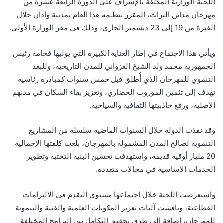
اللجنة الوزارية المكلفة بالإشراف على الدورة الرابعة عشرة من
مهرجان مدائن التراث، المقرر تنظيمه هذا العام بمدينة وادان خلال
الفترة من 19 إلى 23 ديسمبر الجاري، وذلك في مقر الوزارة الأولى.
ويأتي هذا الاجتماع في إطار العناية الكبيرة التي يوليها فخامة رئيس
الجمهورية محمد ولد الشيخ الغزواني للمدن التاريخية، وللبعد
التنموي للمهرجان الذي أُطلق قبل خمس سنوات كمبادرة رئاسية
تهدف إلى تثمين الموروث الحضاري، وتعزيز بقاء السكان في مدنهم
الأصلية، ورفع جاذبيتها الثقافية والسياحية.
وقد نفذت الدولة خلال السنوات الماضية سلسلة من المشاريع
التنموية لصالح المدن المشمولة بالمهرجان، بلغت كلفتها الإجمالية
20 مليار أوقية قديمة، واستهدفت تحسين البنية التحتية وتطوير
الخدمات الأساسية في مجالات متعددة.
واستعرضت اللجنة خلال اجتماعها مستوى التقدم في الالتزامات
القطاعية، وناقشت آليات تعزيز المكونات العلمية والفنية والتنموية
للمهرجان، إضافة إلى طرق تحقيق التكامل بين البرامج المختلفة