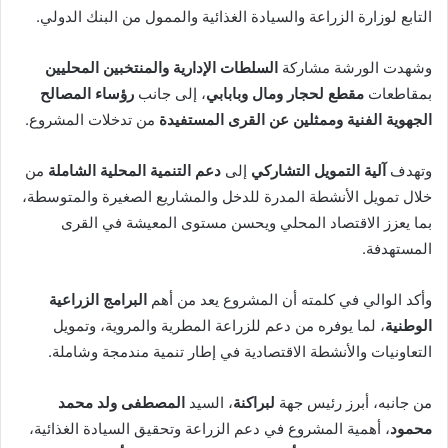
التابع لوزارة الزراعة والسيادة الغذائية والممول من البنك الدولي.
وشهدت الورشة مشاركة
السلطات الإدارية والمنتخبين المحليين
بمقاطعات
مقطع لحجار ومال وبابابي
، إلى جانب
رؤساء المصالح
الجهوية الفنية وممثلين عن القرى المستفيدة
من تدخلات المشروع.
وتهدف
آلية التمويل التشاركي
إلى
دعم التنمية المحلية الشاملة
من
خلال تمويل الأنشطة المدرة للدخل والمشاريع الصغيرة والمتوسطة،
بما يعزز الاقتصاد المحلي ويحسن مستوى المعيشة في القرى
المستهدفة.
وأكد الوالي في كلمته أن المشروع يعد من أهم
البرامج الزراعية
الوطنية
، لما يوفره من دعم للزراعة المطرية والمروية، وتمويل
التعاونيات والأنشطة الاقتصادية في إطار تنمية مندمجة وشاملة.
من جانبه، أبرز رئيس جهة
لبراكنة
، السيد
المصطفى ولد محمد
محمود
، أهمية المشروع في دعم الزراعة وتحقيق السيادة الغذائية،