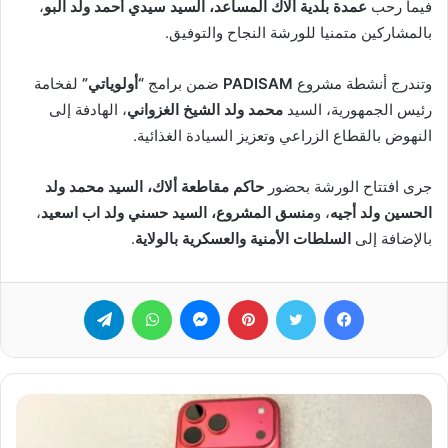
فيما رحب
عمدة بلدية ألاك المساعد، السيد سيدي أحمد ولد البو
،
بالمشاركين متمنيا للورشة النجاح والتوفيق.
وتندرج أنشطة مشروع
PADISAM
ضمن برامج
“أولوياتي”
لفخامة
رئيس الجمهورية، السيد
محمد ولد الشيخ الغزواني
، الهادفة إلى
النهوض بالقطاع الزراعي وتعزيز السيادة الغذائية.
جرى افتتاح الورشة بحضور
حاكم مقاطعة ألاك، السيد محمد ولد
الحسين ولد أجيه
، و
منسق المشروع، السيد حسني ولد اب اسعيد
،
بالإضافة إلى
السلطات الأمنية والعسكرية بالولاية
.
فيسبوك
تويتر
بينتيريست
ماسنجر
واتساب
تيلقرام