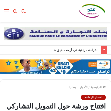
الوضع
بحث
الق
المظلم
عن
انفراجة مرتقبة في أزمة مضيق هرمز وسط تضارب الروايات بين واشنطن وطهران
الرئيسية
/
الأخبار الوطنية
الأخبار الوطنية
افتتاح ورشة حول التمويل التشاركي