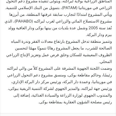
المناطق الزراعية بولاية لبراكنه، ويتولى تنفيذه مشروع دعم التحول
الزراعي في موريتانيا (PATAM)، بتمويل من البنك الإسلامي للتنمية.
ويأتي المشروع امتدادًا لتجارب سابقة عرفتها المنطقة، من أبرزها
مشروع الاستصلاح المائي والزراعي لغرب لبراكنه (PAHABO)، الذي
نُفذ سنة 2005 وشمل عدة بلديات من بينها بوكى ودار العافية وولد
بيرم ودار البركة.
وتتميز منطقة تدخل المشروع بارتفاع معدلات الفقر وندرة المياه
الصالحة للشرب، ما يجعل المشروع رهانًا تنمويًا مهمًا لتحسين
الظروف المعيشية للسكان وخلق فرص عمل وتعزيز الإنتاج الزراعي
المحلي.
وضمت اللجنة الجهوية المشرفة على المشروع كلاً من والي لبراكنه
رئيسًا، وحاكم مقاطعة بوكى، ومنسق مشروع دعم التحول الزراعي
في موريتانيا، وعمدة دار البركة، ورئيس مركز دار البركة الإداري،
ورئيس جهة لبراكنه، والمدير الجهوي لشركة التنمية الريفية ببوكى،
والمندوب الجهوي لوزارة الزراعة والسيادة الغذائية، إضافة إلى
رئيس مصلحة الشؤون العقارية بمقاطعة بوكى.