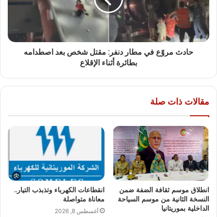
حادث مروّع في مطار دنفر: مقتل شخص بعد اصطدامه
بطائرة أثناء الإقلاع
مقالات ذات صلة
انطلاق موسم ثقافة الضفة ضمن
انقطاعات الكهرباء وتذبذب التيار..
النسخة الثانية من موسم السياحة
معاناة متواصلة
الداخلية بموريتانيا
أغسطس 8, 2026