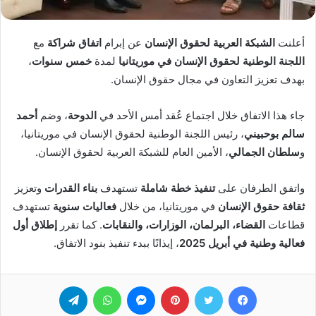
أعلنت
الشبكة العربية لحقوق الإنسان
عن إبرام
اتفاق شراكة
مع
اللجنة الوطنية لحقوق الإنسان في موريتانيا
لمدة
خمس سنوات
،
بهدف تعزيز التعاون في مجال حقوق الإنسان.
جاء هذا الاتفاق خلال اجتماع عُقد أمس الأحد في
الدوحة
، وضم
أحمد
سالم بوحبيني
، رئيس اللجنة الوطنية لحقوق الإنسان في موريتانيا،
و
سلطان الجمالي
، الأمين العام للشبكة العربية لحقوق الإنسان.
واتفق الطرفان على
تنفيذ خطة شاملة
تستهدف
بناء القدرات
وتعزيز
ثقافة حقوق الإنسان
في موريتانيا، من خلال
فعاليات سنوية
تستهدف
قطاعات
القضاء، البرلمان، الوزارات، والنقابات
. كما تقرر
إطلاق أول
فعالية وطنية في أبريل 2025
، إيذانًا ببدء تنفيذ بنود الاتفاق.
فيسبوك
تويتر
بينتيريست
ماسنجر
واتساب
تيلقرام