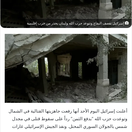
إسرائيل تقصف البقاع وتتوعد حزب الله ولبنان يحذر من حرب إقليمية
أعلنت إسرائيل اليوم الأحد أنها رفعت جاهزيتها القتالية في الشمال
وتوعدت حزب الله “بدفع الثمن” رداً على سقوط قتلى في مجدل
شمس بالجولان السوري المحتل. ونفذ الجيش الإسرائيلي غارات