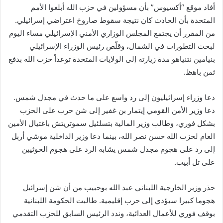
أفاد موقع “أكسيوس” بأن مسؤولين في حزب الله أبلغوا الأمم
المتحدة بأن الحادث كان نتيجة سقوط صاروخ اعتراضي إسرائيلي.
من المقرر أن يجتمع المجلس الوزاري الأمني الإسرائيلي مساء اليوم
لبحث التطورات في الشمال، وقلّص رئيس الوزراء الإسرائيلي
بنيامين نتنياهو مدة زيارته إلى الولايات المتحدة توعداً حزب الله بدفع
ثمن باهظ.
دعا وزراء إسرائيليون إلى رد واسع على ما حدث في مجدل شمس.
دعا وزير الأمن القومي إيتمار بن غفير إلى شن حرب على الحزب
بشكل فوري، وطالب وزير المالية بتسلئيل سموتريتش باغتيال الأمين
العام لحزب الله حسن نصر الله، بينما دعا وزير الداخلية موشي أربل
إلى رد على هجوم مجدل شمس يشابه الرد على هجوم الحوثيين
على تل أبيب.
حذر وزير الخارجية اللبناني عبد الله بوحبيب من أن شن إسرائيل
هجوما كبيرا سيؤدي إلى حرب إقليمية. طالبت الحكومة اللبنانية
بوقف فوري للأعمال العدائية، وندد الرئيس السابق للحزب التقدمي