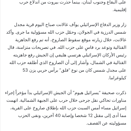
على البقاع وجنوب لبنان، بينما حذرت بيروت من اندلاع حرب
إقليمية.
زار وزير الدفاع الإسرائيلي يوآف غالانت صباح اليوم قرية مجدل
شمس الدرزية في الجولان، وحمّل حزب الله مسؤولية ما جرى. وأكد
غالانت، خلال زيارته موقع سقوط الصاروخ، أنه تم رفع الجاهزية
القتالية وتوعد برد قاسٍ على حزب الله. في تصريحات متزامنة، قال
رئيس الأركان الإسرائيلي هرتسي هليفي إن الجيش رفع جاهزيته
القتالية في الشمال، وأشار إلى أن الصاروخ الذي أطلقه حزب الله
على مجدل شمس كان من نوع “فلق” برأس حربي يزن 53
كيلوغراما.
ذكرت صحيفة “يسرائيل هيوم” أن الجيش الإسرائيلي بدأ مؤخراً إجراء
مناورات تحاكي نقل جرحى خلال حرب على الجبهة الشمالية. اتهمت
إسرائيل مساء أمس السبت حزب الله بإطلاق صاروخ على القرية،
مما أدى إلى مقتل 12 شخصا وإصابة 40 آخرين، ونفى الحزب
مسؤوليته عن القصف.