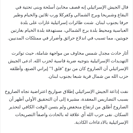
قال الجيش الإسرائيلي إنه قصف مخابئ أسلحة وبنى تحتية في
البقاع وشبريحا وبرج الشمالي وكفركلا ورب ثلاثين والخيام وطير
حرفا بجنوب لبنان. شنت طائرات إسرائيلية غارات على بلدة
العباسية ومحيط بلدة برج الشمالي، مستهدفة بلدة الخيام بغارتين
جويتين، مما تسبب في اندلاع حرائق وأضرار في ممتلكات المدنيين.
أثار حادث مجدل شمس مخاوف من مواجهة شاملة، حيث تواترت
التهديدات الإسرائيلية بتوجيه ضربة قاسية لحزب الله. ادعى الجيش
الإسرائيلي أن الصاروخ كان من نوع “فلق 1” إيراني الصنع، وأطلقه
حزب الله من شمال قرية شبعا بجنوب لبنان.
نفت إذاعة الجيش الإسرائيلي إطلاق صواريخ اعتراضية تجاه الصاروخ
بسبب التضاريس المعقدة، مشيرة إلى أن التحقيق الأولي أظهر أن
الصاروخ أطلق من ارتفاع منخفض ولم يتسن الوقت الكافي لتحذير
السكان. نفى حزب الله أي علاقة له بالحادث واصفاً التصريحات
الإسرائيلية بالادعاءات الكاذبة.