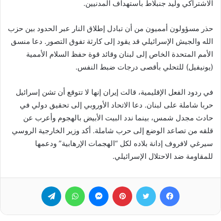
الاشتراكي وليد جنبلاط باستهداف المدنيين.
حذر مسؤولون أمميون من أن تبادل إطلاق النار عبر الحدود بين حزب
الله والجيش الإسرائيلي قد يقود إلى كارثة تفوق التصور. دعا منسق
الأمم المتحدة الخاص إلى لبنان وقائد قوة حفظ السلام الأممية
(يونيفيل) للتحلي بأقصى درجات ضبط النفس.
في ردود الفعل الإقليمية، قالت إيران إنها لا تتوقع أن تشن إسرائيل
حربا شاملة على لبنان. دعا الاتحاد الأوروبي إلى تحقيق دولي في
حادث مجدل شمس، بينما ندد البيت الأبيض بالهجوم وأعرب عن
قلقه من تصاعد الوضع إلى حرب شاملة. أكد وزير الخارجية الروسي
سيرغي لافروف إدانة بلاده لكل “الهجمات الإرهابية” ودعمها
للمقاومة ضد الاحتلال الإسرائيلي.
فيسبوك
تويتر
بينتيريست
ماسنجر
واتساب
تيلقرام