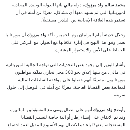
محمد سالم ولد مرزوك
، دولة
مالي
بأنها الدولة الوحيدة المحاذية
لموريتانيا التي لم تشهد معها أي مشاكل، معربًا عن أمله في أن
تستمر هذه العلاقة الإيجابية بين البلدين مستقبلًا.
وخلال حديثه أمام البرلمان يوم الخميس، أكد
ولد مرزوك
أن موريتانيا
تعمل وفق هذا النهج في إدارة علاقاتها مع الجوار، مع التركيز على
الحفاظ على الأمن والاستقرار المشترك.
وأشار الوزير إلى وجود بعض التحديات التي تواجه الجالية الموريتانية
في مالي، من بينها إغلاق نحو 300 محل تجاري يملكه مواطنون
موريتانيون، مضيفًا أنهم حصلوا على موافقة السلطات المالية
لمعالجة بعض القضايا العاجلة، معربًا عن أمله في التوصل إلى حلول
سريعة.
وأوضح
ولد مرزوك
أنهم على اتصال يومي مع المسؤولين الماليين،
وقد تم الاتفاق على إنشاء إطار أو آلية خاصة لتسيير القضايا
المستعجلة، متعهدًا بإعادة الاتصال بهم الأسبوع المقبل لعقد اجتماع