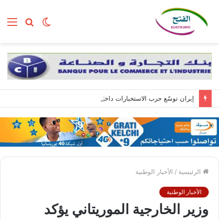
الوضع
بحث
الق
المظلم
عن
إيران توسّع حرب الاستخبارات داخل إسرائيل عبر تجنيد مواطنين بمهام تبدأ بسيطة وتنتهي بالتجسس العسكري
الرئيسية
/
الأخبار الوطنية
الأخبار الوطنية
وزير الخارجية الموريتاني يؤكد