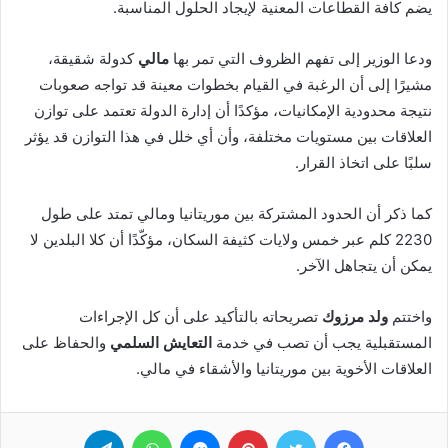
يضم كافة القطاعات المعنية لإيجاد الحلول المناسبة.
ودعا الوزير إلى تفهم الظروف التي تمر بها
مالي
كدولة شقيقة،
مشيرًا إلى أن الرغبة في القيام بخطوات معينة قد تواجه صعوبات
نتيجة محدودية الإمكانيات، مؤكدًا أن إدارة الدولة تعتمد على توازن
العلاقات بين مستويات مختلفة، وأن أي خلل في هذا التوازن قد يؤثر
سلبًا على اتخاذ القرار.
كما ذكر أن الحدود المشتركة بين موريتانيا ومالي تمتد على طول
2230 كلم عبر خمس ولايات كثيفة السكان، مؤكّدًا أن كلا البلدين لا
يمكن أن يتجاهل الآخر.
واختتم
ولد مرزوك
تصريحاته بالتأكيد على أن كل الإجراءات
المستقبلية يجب أن تصب في خدمة
التعايش السلمي
والحفاظ على
العلاقات الأخوية بين موريتانيا والأشقاء في مالي.
فيسبوك
تويتر
بينتيريست
ماسنجر
واتساب
تيلقرام