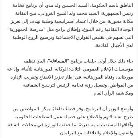
الناطق باسم الحكومة، السيد الحسين ولد مدو، أن برنامج فخامة
رئيس الجمهورية، السيد محمد ولد الشيخ الغزواني، منح الثقافة
مكانة محورية، من خلال اعتماد استراتيجية وطنية تهدف إلى تعزيز
الوحدة الثقافية رغم التنوع، وإطلاق برامج مثل “مدرسة الجمهورية”
التي تسهم في تقليص الفوارق الاجتماعية وترسيخ الروح الوطنية
لدى الأجيال القادمة.
جاء ذلك خلال أولى حلقات برنامج
“المساءلة”
، الذي تنظمه
مؤسسات الإعلام العمومي الثلاث: الوكالة الموريتانية للأنباء، وإذاعة
موريتانيا، وقناة الموريتانية، في إطار تعزيز الانفتاح وتقريب الإدارة
من المواطن، وتفعيل رؤية فخامة الرئيس لترسيخ الشفافية
ومكاشفة الرأي العام.
وأوضح الوزير أن البرنامج يوفر فضاءً تفاعليًا يمكن المواطنين من
طرح انشغالاتهم والاطلاع على حصيلة عمل القطاعات الحكومية
وآفاقها المستقبلية، مستعرضًا ما حققته الوزارة في مجالات الثقافة
والفنون والإعلام والعلاقات مع البرلمان.