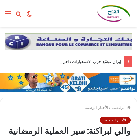
الوضع
بحث
الق
المظلم
عن
إيران توسّع حرب الاستخبارات داخل إسرائيل عبر تجنيد مواطنين بمهام تبدأ بسيطة وتنتهي بالتجسس العسكري
الرئيسية
/
الأخبار الوطنية
الأخبار الوطنية
والي لبراكنة: سير العملية الرمضانية