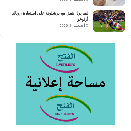
ليفربول يتفق مع برشلونة على استعارة رونالد
أراوخو
أغسطس 9, 2026