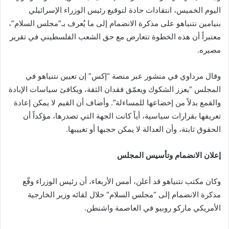
اليوم الخميس، انتقادات حادة لتوقيع رئيس الوزراء الإسرائيلي
بنيامين نتنياهو على مذكرة الانضمام إلى ما يُعرف بـ”مجلس السلام”،
معتبراً أن هذه الخطوة تتعارض مع حق الشعب الفلسطيني في تقرير
مصيره.
وقال مرداوي في منشور عبر منصة “إكس” إن تعيين نتنياهو في
المجلس “يعزز الشكوك ويعمّق فقدان الثقة، ويكافئ سياسات الإبادة
والقمع بدلاً من إخضاعها للمساءلة”. وأضاف أن القيم لا يمكن إعادة
تعريفها بقرارات سياسية، أياً كانت الجهة التي تصدرها، مؤكداً أن
الحقوق ثابتة، وأن العدالة لا يمكن حجبها أو تغييبها.
إعلان الانضمام وتأسيس المجلس
وكان مكتب نتنياهو قد أعلن، أمس الأربعاء، أن رئيس الوزراء وقّع
مذكرة الانضمام إلى “مجلس السلام” خلال لقائه وزير الخارجية
الأمريكي ماركو روبيو في العاصمة واشنطن.