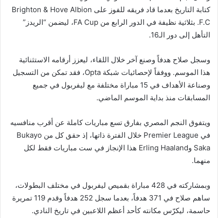
كتابة التاريخ بعدما قاد فريقه للفوز على Brighton & Hove Albion
F.C. بثلاثية نظيفة في الدور الرابع من FA Cup، ليضمن “الريدز”
التأهل إلى دور الـ16.
وسجل صلاح هدفاً وصنع آخر خلال اللقاء، ليعزز أرقامه الاستثنائية
هذا الموسم. ووفقاً لإحصائيات شبكة Opta، فقد تمكن من التسجيل
وصناعة الأهداف في 15 مباراة مختلفة مع ليفربول في جميع
المسابقات منذ بداية الموسم الماضي.
ويتفوق النجم المصري بفارق تسع مباريات كاملة عن أقرب منافسيه
في Premier League خلال الفترة ذاتها، إذ حقق كل من Bukayo
Saka وErling Haaland هذا الإنجاز في ست مباريات فقط لكل
منهما.
وبمشاركته في 428 مباراة بقميص ليفربول في مختلف البطولات،
ساهم صلاح في 371 هدفاً، بعدما سجل 252 هدفاً وقدم 119 تمريرة
حاسمة، ليكرّس مكانته كأحد أعظم اللاعبين في تاريخ النادي.