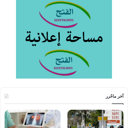
آخر ماحُرر