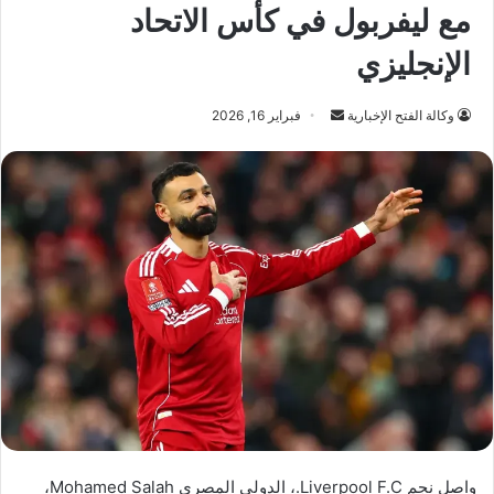
مع ليفربول في كأس الاتحاد
الإنجليزي
أرسل
وكالة الفتح الإخبارية
فبراير 16, 2026
بريدا
إلكترونيا
واصل نجم Liverpool F.C.، الدولي المصري Mohamed Salah،