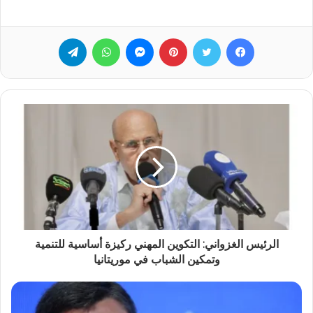
فيسبوك
تويتر
بينتيريست
ماسنجر
واتساب
تيلقرام
الرئيس الغزواني: التكوين المهني ركيزة أساسية للتنمية
وتمكين الشباب في موريتانيا