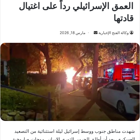
العمق الإسرائيلي رداً على اغتيال
قادتها
أرسل
وكالة الفتح الإخبارية
مارس 18, 2026
بريدا
إلكترونيا
شهدت مناطق جنوب ووسط إسرائيل ليلة استثنائية من التصعيد
العسكري، بعد أن أطلق الحرس الثوري الإيراني موجات صاروخية