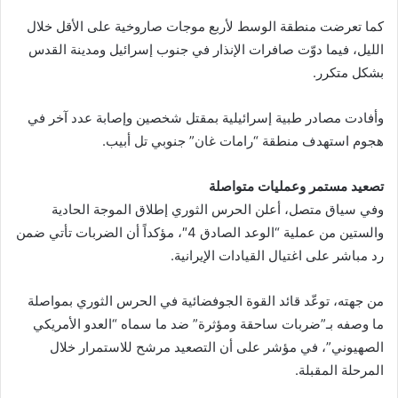
كما تعرضت منطقة الوسط لأربع موجات صاروخية على الأقل خلال
الليل، فيما دوّت صافرات الإنذار في جنوب إسرائيل ومدينة القدس
بشكل متكرر.
وأفادت مصادر طبية إسرائيلية بمقتل شخصين وإصابة عدد آخر في
هجوم استهدف منطقة “رامات غان” جنوبي تل أبيب.
تصعيد مستمر وعمليات متواصلة
وفي سياق متصل، أعلن الحرس الثوري إطلاق الموجة الحادية
والستين من عملية “الوعد الصادق 4″، مؤكداً أن الضربات تأتي ضمن
رد مباشر على اغتيال القيادات الإيرانية.
من جهته، توعّد قائد القوة الجوفضائية في الحرس الثوري بمواصلة
ما وصفه بـ”ضربات ساحقة ومؤثرة” ضد ما سماه “العدو الأمريكي
الصهيوني”، في مؤشر على أن التصعيد مرشح للاستمرار خلال
المرحلة المقبلة.