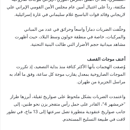
مكثفة، رداً على اغتيال أمين عام مجلس الأمن القومي الإيراني علي
لاريجاني وقائد قوات الباسيج غلام سليماني في غارة إسرائيلية.
وخلّفت الضربات دماراً واسعاً وحرائق في عدد من المباني
والمركبات، خاصة في منطقة حولون وسط البلاد، حيث أظهرت
مشاهد ميدانية حجم الأضرار التي طالت البنية التحتية.
أعنف موجات القصف
وُصفت الهجمات بأنها الأكثر كثافة منذ بداية التصعيد، إذ تكررت
الموجات الصاروخية بمعدل يقارب موجة كل ساعة، وفق ما أفاد به
مراسل الجزيرة من طهران.
واعتمدت الضربات بشكل ملحوظ على صواريخ ثقيلة، أبرزها طراز
“خرمشهر 4″، القادر على حمل رأس متفجر يزن نحو طنين، إلى
جانب صواريخ عنقودية متطورة تصل سرعتها إلى 13 ماخ، في تطور
لافت في طبيعة التسليح المستخدم.