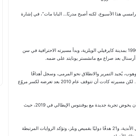
سي هذا الأسبوع، لكنه أصبح مدربًا… البابا مات”، في إشارة
ولد آرون جيمس رامسي في 26 ديسمبر/كانون الأول 1990 بمدينة كايرفيلي الويلزية، وبدأ مسيرته الاحترافية في سن
 يُجيد التمرير والانطلاق نحو المرمى، وسجل أهدافًا
حاسمة أبرزت قدرته على الحسم في اللحظات الحرجة. لكن مسيرته كادت أن تتوقف عام 2010 بعد تعرضه لكسر مروّع
وبعد تعافيه، عاد بقوة وواصل تقديم الأداء المميز، قبل أن يخوض تجربة جديدة مع يوفنتوس الإيطالي في 2019، حيث
على مدار مسيرته، سجل رامسي 79 هدفًا على مستوى الأندية، و21 هدفًا دوليًا بقميص ويلز، وتؤكد الروايات المرتبطة