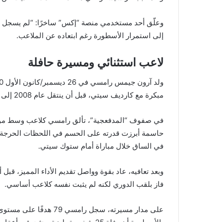
وعلّق أحد مستخدمي منصة “إكس” ساخرًا: “لم يسجل رام
إلى استمرار الأسطورة رغم ابتعاده عن الملاعب.
لاعب استثنائي ومسيرة حافلة
مبكرة مع كارديف سيتي، قبل أن ينتقل عام 2008 إلى أرسنال بعد صراع مع مانشستر يونايتد على ضمه.
في صفوف “المدفعجية”، تألق رامسي كلاعب وسط موهوب،
في الساق خلال مباراة أمام ستوك سيتي.
فاز بلقب الدوري لكنه لم يثبت نفسه كلاعب أساسي.