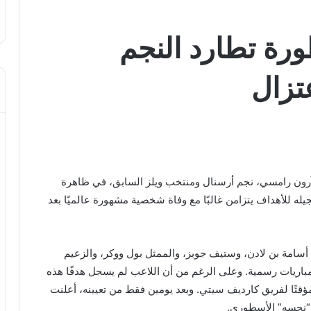
ورة تطارد النجم
تزال
ق آرون رامسي، نجم أرسنال ومنتخب ويلز السابق، في ظاهرة
جيله للأهداف يتزامن غالبًا مع وفاة شخصية مشهورة عالميًا بعد
 أسامة بن لادن، وستيف جوبز، والممثل بول ووكر، والزعيم
باريات رسمية. وعلى الرغم من أن اللاعب لم يسجل هدفًا هذه
ا مؤقتًا لفريق كارديف سيتي. وبعد يومين فقط من تعيينه، أعلنت
 “نحسه” الأسطوري.