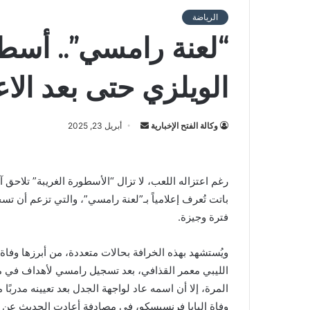
الرياضة
“لعنة رامسي”.. أسط
الويلزي حتى بعد الاع
أرسل
وكالة الفتح الإخبارية
أبريل 23, 2025
بريدا
إلكترونيا
رغم اعتزاله اللعب، لا تزال “الأسطورة الغريبة” تلاح
باتت تُعرف إعلامياً بـ”لعنة رامسي”، والتي تزعم أن تس
فترة وجيزة.
ويُستشهد بهذه الخرافة بحالات متعددة، من أبرزها وفاة
الليبي معمر القذافي، بعد تسجيل رامسي لأهداف في م
المرة، إلا أن اسمه عاد لواجهة الجدل بعد تعيينه مدربً
وفاة البابا فرنسيسكو، في مصادفة أعادت الحديث عن