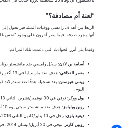
بالأسطورة أن وفاة 25 شخصية بارزة حدثت في أعقاب تلك الأهداف.
“لعنة أم مصادفة؟”
الربط بين أهداف رامسي ووفيات المشاهير تحول إلى م
أنها مجرد صدفة، فيما يصر آخرون على وجود “نحس غام
وفيما يلي أبرز الحوادث التي دعمت تلك المزاعم:
أسامة بن لادن
: سجّل رامسي ضد مانشستر يونايتد في 1 مايو/أيار 2011، وقُتل بن لادن في 
معمر القذافي
: هدف ضد مارسيليا في 19 أكتوبر/تشرين الأول 2011، تلاه إعلان وفاة القذافي.
ويتني هيوستن
اليوم.
بول ووكر
: توفي في 30 نوفمبر/تشرين الثاني 2013، وهو اليوم ذاته الذي سجل فيه رامسي هدفين.
روبن ويليامز
: هدف ضد مانشستر سيتي يوم 10 أغسطس/آب 2014، تلاه خبر وفاة الممثل في اليوم التالي.
ديفيد باوي
: رحل في 10 يناير/كانون الثاني 2016، بعد يوم من تسجيل رامسي هدفًا في كأس الاتحاد.
روبين كارتر
: توفي في 20 أبريل/نيسان 2014، في نفس اليوم الذي سجل فيه رامسي هدفًا وصنع آخر.