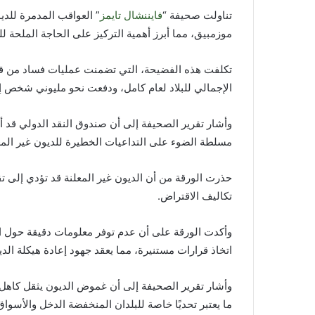
تناولت صحيفة “
فايننشال تايمز
” العواقب المدمرة للد
موزمبيق، مما أبرز أهمية التركيز على الحاجة الملحة لل
تكلفت هذه الفضيحة، التي تضمنت عمليات فساد من قبل
الإجمالي للبلاد لعام كامل، ودفعت نحو مليوني شخص إل
وأشار تقرير الصحيفة إلى أن صندوق النقد الدولي قد أ
مسلطة الضوء على التداعيات الخطيرة للديون غير المع
حذرت الورقة من أن الديون غير المعلنة قد تؤدي إلى تق
تكاليف الاقتراض.
وأكدت الورقة على أن عدم توفر معلومات دقيقة حول ال
اتخاذ قرارات مستنيرة، مما يعقد جهود إعادة هيكلة الدي
وأشار تقرير الصحيفة إلى أن غموض الديون يثقل كاهل ا
ما يعتبر تحديًا خاصة للبلدان المنخفضة الدخل والأسواق