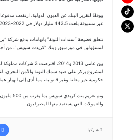
ووفقًا لتقرير البنك عن الديون الدولية، ارتفعت مدفوع
غير مسبوقة بلغت 443.5 مليار دولار في 2022-2023، وذلك في ظل زيادة في أسعار الفائدة على نطاق عالمي.
لمسؤولين في موزمبيق وبنك “كريدت سويس”، من أجل
بين عامي 2013 و2014، اق
لمشروع يركز على صيد سمك التونة والأمن البحري، ل
حكومية غير معلنة وغير قانونية، مما أدى إلى انهيار عم
وتم تغريم ب
والعمولات التي يستفيد منها المصرفيون.
شاركها