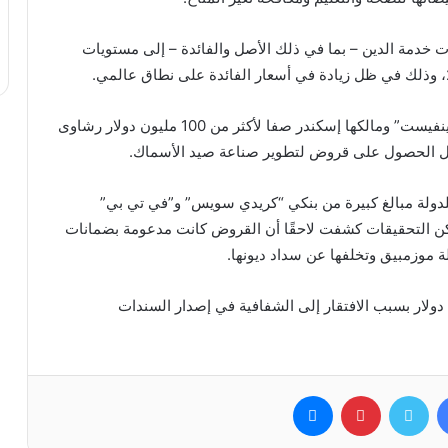
ات خدمة الدين – بما في ذلك الأصل والفائدة – إلى مستويات
تتعلق فضيحة “سندات التونة” باتهامات بدفع شركة “برينفيست” ومالكها إسكندر صفا لأكثر من 100 مليون دولار رشاوى
 الحصول على قروض لتطوير صناعة صيد الأسماك.
ترضت 3 شركات مملوكة للدولة مبالغ كبيرة من بنكي “كريدي سويس” و”في تي بي”
كن التحقيقات كشفت لاحقًا أن القروض كانت مدعومة بضمانات
لة موزمبيق وتخلفها عن سداد ديونها.
نك كريدي سويس بما يقرب من 500 مليون دولار بسبب الافتقار إلى الشفافية في إصدار السندات
فيسبوك
تويتر
بينتيريست
ماسنجر