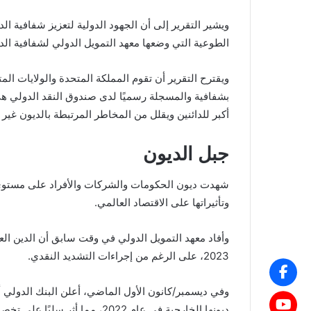
ويشير التقرير إلى أن الجهود الدولية لتعزيز شفافية ال
الطوعية التي وضعها معهد التمويل الدولي لشفافية الد
ويقترح التقرير أن تقوم المملكة المتحدة والولايات ال
بشفافية والمسجلة رسميًا لدى صندوق النقد الدولي هي وح
أكبر للدائنين ويقلل من المخاطر المرتبطة بالديون غير 
جبل الديون
شهدت ديون الحكومات والشركات والأفراد على مستوى ال
وتأثيراتها على الاقتصاد العالمي.
2023، على الرغم من إجراءات التشديد النقدي.
وفي ديسمبر/كانون الأول الماضي، أعلن البنك الدولي أ
ديونها الخارجية في عام 2022، مما أثر سلبًا على تخصيصاتها للصحة والتعليم ومكافحة تغير المناخ.