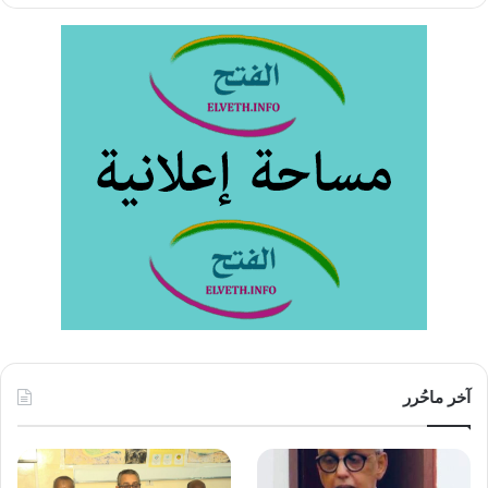
آخر ماحُرر