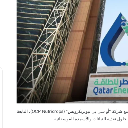
وقعت قطر للطاقة اتفاقية طويلة الأمد لتوريد الكبريت مع شركة “أو سي بي نيوتريكروبس” (OCP Nutricrops)، التابعة