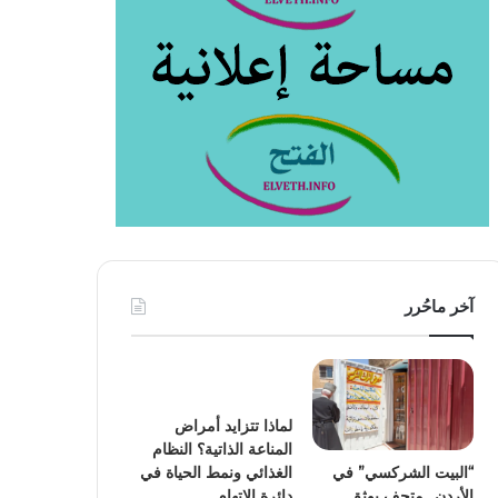
آخر ماحُرر
لماذا تتزايد أمراض
المناعة الذاتية؟ النظام
“البيت الشركسي” في
الغذائي ونمط الحياة في
الأردن.. متحف يوثق
دائرة الاتهام