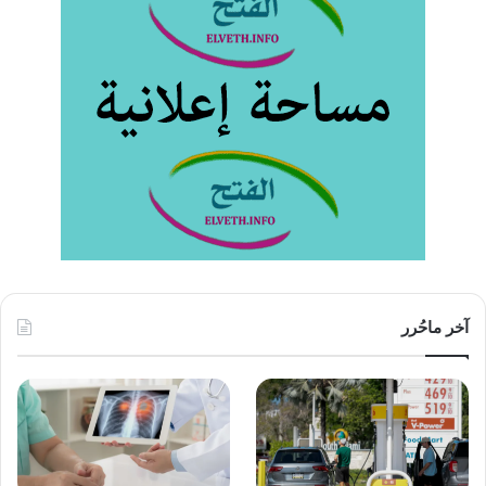
آخر ماحُرر