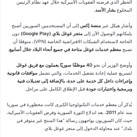
الحظر الذي فرضته العقوبات الأميركية خلال عهد نظام الرئيس
المخلوع
بشار الأسد
.
وأشار هيكل عبر
منصة إكس
إلى أن المستخدمين السوريين أصبح
بإمكانهم الوصول الآن إلى
متجر غوغل بلاي (Google Play)
دون
الحاجة لاستخدام الشبكات الافتراضية الخاصة (VPN)، متوقعًا أن
تصبح
معظم خدمات غوغل متاحة في جميع أنحاء البلاد خلال أسابيع
.
وأوضح الوزير أن نحو
40 موظفًا سوريًا يعملون مع فريق غوغل
لتسريع عملية إعادة تشغيل الخدمات، والتي تشمل
موافقات قانونية
وإجراءات داخل كل خدمة على حدة، بالإضافة إلى تعديلات فنية
وبرمجية واختبارات جودة
قبل الإطلاق الكامل على مراحل.
يُذكر أن معظم خدمات التكنولوجيا الكبرى كانت محظورة في سوريا
منذ عام
2011
، بعد اندلاع الثورة السورية وفرض العقوبات الأميركية،
حيث كان السوريون يواجهون رسالة “هذا المنتج غير متوفر في
بلدك” عند محاولة الدخول إلى متجر غوغل بلاي.