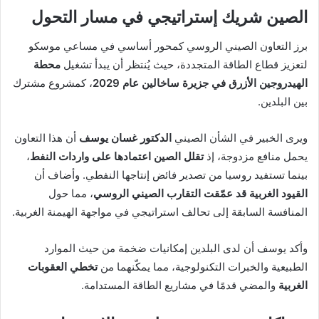
الصين شريك إستراتيجي في مسار التحول
برز التعاون الصيني الروسي كمحور أساسي في مساعي موسكو
لتعزيز قطاع الطاقة المتجددة، حيث يُنتظر أن يبدأ تشغيل
محطة
الهيدروجين الأزرق في جزيرة ساخالين عام 2029
، كمشروع مشترك
بين البلدين.
ويرى الخبير في الشأن الصيني
الدكتور غسان يوسف
أن هذا التعاون
يحمل منافع مزدوجة، إذ
تقلل الصين اعتمادها على واردات النفط
،
بينما تستفيد روسيا من تصدير فائض إنتاجها النفطي. وأضاف أن
القيود الغربية قد عمّقت التقارب الصيني الروسي
، مما حول
المنافسة السابقة إلى تحالف استراتيجي في مواجهة الهيمنة الغربية.
وأكد يوسف أن لدى البلدين إمكانيات ضخمة من حيث الموارد
الطبيعية والخبرات التكنولوجية، مما يمكّنهما من
تخطي العقوبات
الغربية
والمضي قدمًا في مشاريع الطاقة المستدامة.