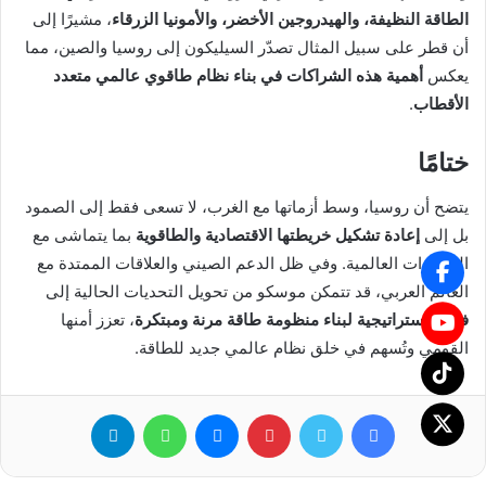
الطاقة النظيفة، والهيدروجين الأخضر، والأمونيا الزرقاء
، مشيرًا إلى
أن قطر على سبيل المثال تصدّر السيليكون إلى روسيا والصين، مما
يعكس
أهمية هذه الشراكات في بناء نظام طاقوي عالمي متعدد
الأقطاب
.
ختامًا
يتضح أن روسيا، وسط أزماتها مع الغرب، لا تسعى فقط إلى الصمود
بل إلى
إعادة تشكيل خريطتها الاقتصادية والطاقوية
بما يتماشى مع
المتغيرات العالمية. وفي ظل الدعم الصيني والعلاقات الممتدة مع
العالم العربي، قد تتمكن موسكو من تحويل التحديات الحالية إلى
فرص استراتيجية لبناء منظومة طاقة مرنة ومبتكرة
، تعزز أمنها
القومي وتُسهم في خلق نظام عالمي جديد للطاقة.
فيسبوك
تويتر
بينتيريست
ماسنجر
واتساب
تيلقرام