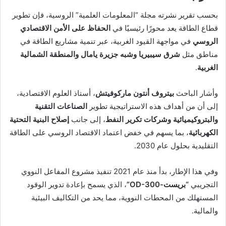
بحسب تقرير نشرته مجلة “المعلومات العلمية” الروسية، فإن تطوير
قطاع الطاقة يعد محورًا رئيسيًا في
الحفاظ على الأمن الاقتصادي
الروسي
في مواجهة القيود الغربية، عبر تنمية مشاريع الطاقة في
مناطق مثل
شرق سيبيريا وشبه جزيرة يامال والمنطقة الشمالية
الغربية
.
وأشار الباحث
بيتروف أنتون ماركوفيتش
، أستاذ العلوم الاقتصادية،
إلى أن من أهداف هذه الاستراتيجية تطوير
الصناعات التقنية
والبتروكيميائية وشركات تكرير النفط
، إلى جانب
إصلاح البنية التحتية
الكهربائية
، بما يسهم في خفض اعتماد الاقتصاد الروسي على الطاقة
التقليدية بحلول عام 2030.
وفي هذا الإطار، بدأ منذ عام 2021 تنفيذ مشروع المفاعل النووي
التجريبي
“بريست-OD-300”
، الذي يسمح بإعادة تدوير الوقود
المستهلك من المحطات النووية، مما يحد من التكاليف البيئية
والمالية.