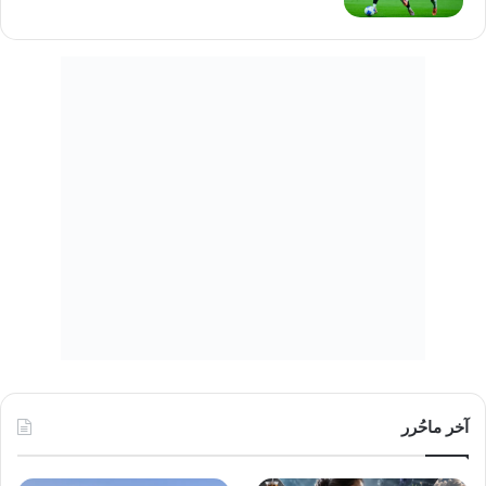
آخر ماحُرر