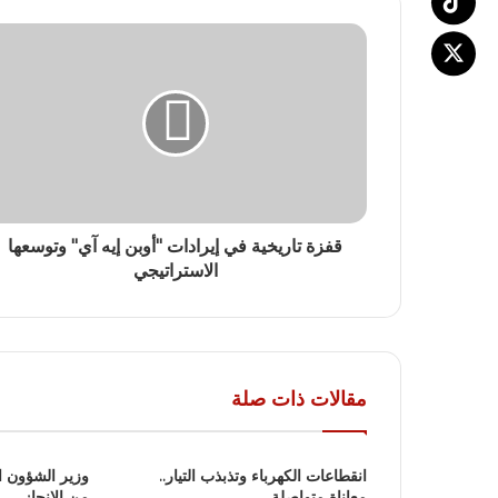
قفزة تاريخية في إيرادات "أوبن إيه آي" وتوسعها
الاستراتيجي
مقالات ذات صلة
انقطاعات الكهرباء وتذبذب التيار..
وزير الشؤون ا
معاناة متواصلة
من الإنجاز