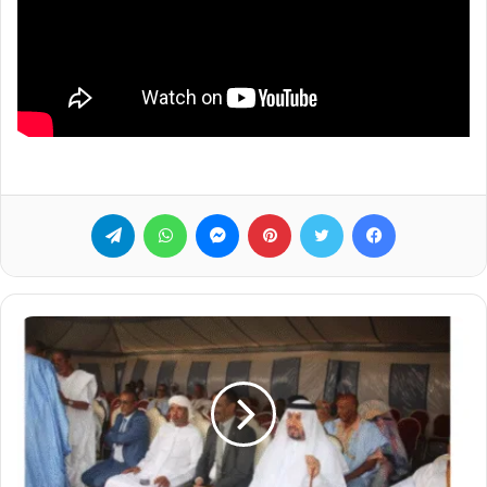
فيسبوك
تويتر
بينتيريست
ماسنجر
واتساب
تيلقرام