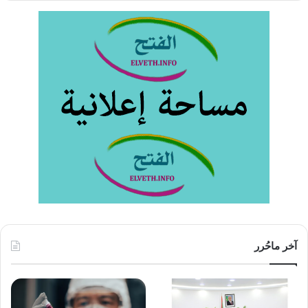
آخر ماحُرر