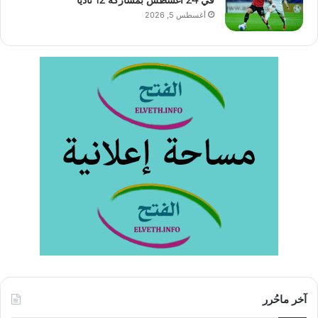
في 24 أغسطس بمشاركة 12 ناديا
أغسطس 5, 2026
آخر ماحُرر