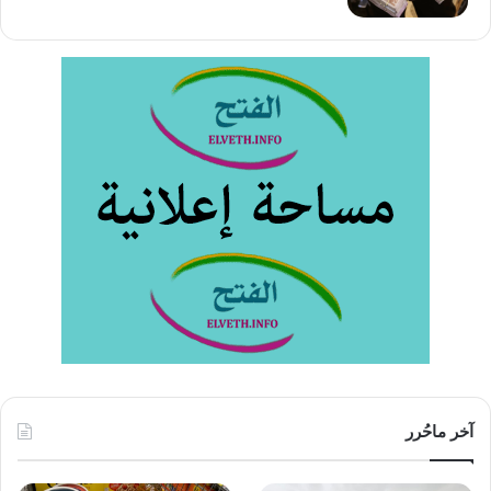
آخر ماحُرر