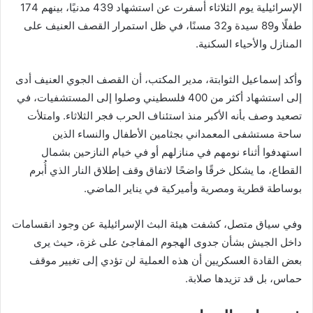
الإسرائيلية يوم الثلاثاء أسفرت عن استشهاد 439 مدنيًا، بينهم 174
طفلًا و89 سيدة و32 مسنًا، في ظل استمرار القصف العنيف على
المنازل والأحياء السكنية.
وأكد إسماعيل الثوابتة، مدير المكتب، أن القصف الجوي العنيف أدى
إلى استشهاد أكثر من 400 فلسطيني وصلوا إلى المستشفيات، في
تصعيد وصف بأنه الأكبر منذ استئناف الحرب فجر الثلاثاء. وامتلأت
ساحة مستشفى المعمداني بجثامين الأطفال والنساء الذين
استهدفوا أثناء نومهم في منازلهم أو في خيام النازحين بشمال
القطاع، ما يشكل خرقًا واضحًا لاتفاق وقف إطلاق النار الذي أُبرم
بوساطة قطرية ومصرية وأميركية في يناير الماضي.
وفي سياق متصل، كشفت هيئة البث الإسرائيلية عن وجود انقسامات
داخل الجيش بشأن جدوى الهجوم المفاجئ على غزة، حيث يرى
بعض القادة العسكريين أن هذه العملية لن تؤدي إلى تغيير موقف
حماس، بل قد تزيدها صلابة.