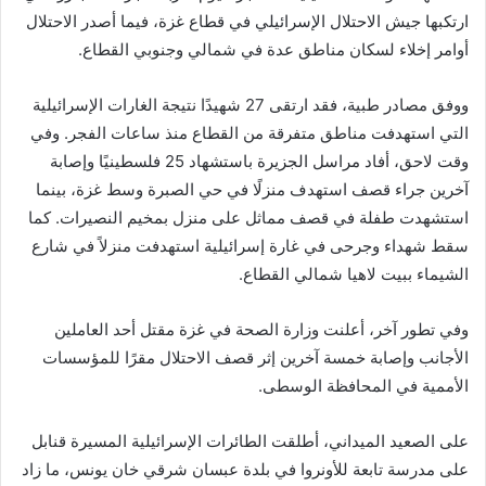
ارتكبها جيش الاحتلال الإسرائيلي في قطاع غزة، فيما أصدر الاحتلال
أوامر إخلاء لسكان مناطق عدة في شمالي وجنوبي القطاع.
ووفق مصادر طبية، فقد ارتقى 27 شهيدًا نتيجة الغارات الإسرائيلية
التي استهدفت مناطق متفرقة من القطاع منذ ساعات الفجر. وفي
وقت لاحق، أفاد مراسل الجزيرة باستشهاد 25 فلسطينيًا وإصابة
آخرين جراء قصف استهدف منزلًا في حي الصبرة وسط غزة، بينما
استشهدت طفلة في قصف مماثل على منزل بمخيم النصيرات. كما
سقط شهداء وجرحى في غارة إسرائيلية استهدفت منزلاً في شارع
الشيماء ببيت لاهيا شمالي القطاع.
وفي تطور آخر، أعلنت وزارة الصحة في غزة مقتل أحد العاملين
الأجانب وإصابة خمسة آخرين إثر قصف الاحتلال مقرًا للمؤسسات
الأممية في المحافظة الوسطى.
على الصعيد الميداني، أطلقت الطائرات الإسرائيلية المسيرة قنابل
على مدرسة تابعة للأونروا في بلدة عبسان شرقي خان يونس، ما زاد