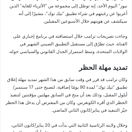
نيوز” اليوم الأحد، إنه توصّل إلى مجموعة من “الأثرياء للغاية” الذين
أعربوا عن رغبتهم في شراء تطبيق “تيك توك”، مشيرًا إلى أنه
سيكشف عن هويتهم خلال الأسبوعين المقبلين.
وجاءت تصريحات ترامب خلال استضافته في برنامج إخباري على
القناة، حيث تطرّق إلى مستقبل التطبيق الصيني الشهير في
الولايات المتحدة، وسط استمرار الجدل القانوني والسياسي حوله.
تمديد مهلة الحظر
وكان ترامب قد قرر في وقت سابق من هذا الشهر تمديد مهلة إغلاق
تطبيق “تيك توك” لمدة 90 يومًا إضافية، لتصبح حتى 17 سبتمبر/
أيلول المقبل، وذلك بعد أن منح في السابق مهلتين مؤقتتين لتنفيذ
الحظر الذي أقره الكونغرس. وكان من المفترض أن يدخل هذا الحظر
حيّز التنفيذ في يناير/كانون الثاني الماضي.
وخلال ولايته الرئاسية الثانية التي بدأت في 20 يناير/كانون الثاني،