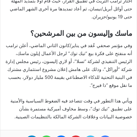
اختار ترامب التريث في تطبيق القرار، حيث قام أولًا بتمديد المهلة
حتى أوائل أبريل/نيسان، ثم أعاد تمديدها مرة أخرى الشهر الماضي
حتى 19 يونيو/حزيران.
ماسك وإليسون من بين المرشحين؟
وفي مؤتمر صحفي عُقد في يناير/كانون الثاني الماضي، أعلن ترامب
أنه منفتح على فكرة بيع “تيك توك” لرجل الأعمال إيلون ماسك،
الرئيس التنفيذي لشركة “تسلا”، أو لاري إليسون، رئيس مجلس إدارة
شركة “أوراكل”، وذلك على هامش إعلان مشروع استثماري مشترك
في البنية التحتية للذكاء الاصطناعي بقيمة 500 مليار دولار، بحسب
ما نقل موقع “ذا فيرج”.
ويأتي هذا التطور في وقت تتصاعد فيه الضغوط السياسية والأمنية
على تطبيق “تيك توك”، وسط مخاوف أميركية مستمرة بشأن
خصوصية البيانات وعلاقات الشركة المالكة بالتنظيمات الصينية.
فيسبوك
تويتر
بينتيريست
ماسنجر
واتساب
تيلقرام