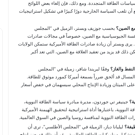
اسات الطاقة المتجددة. ومع ذلك، فإن إلغاء بعض اللوائح
وقع أن تلعب السياسة الخارجية دورًا كبيرًا في تشكيل استراتيجيات
ع الصين؟
بحسب جوزيف وبستر، الزميل في “المجلس
فسة الجيوسياسية مع الصين، خصوصاً في مجالات صادرات
. يرى وبستر أن زيادة صادرات الطاقة الأميركية ستمكن الولايات
 ذلك قد يزيد من تعقيد العلاقة مع الصين، التي تعد أكبر
النفط والغاز؟
وفقًا لبريندا شافر، زميلة في “المجلس
المسال قد ألحق ضرراً بسمعة أميركا كمورد موثوق للطاقة.
 على الميثان وزيادة الإنتاج المحلي سيسهمان في خفض أسعار
ة؟
جينيفر تي جوردون، مديرة مبادرة سياسة الطاقة النووية،
ة النووية، باعتبارها أداة استراتيجية لتحقيق الهيمنة الأميركية
ات الطاقة النووية لمنافسة روسيا والصين في السوق العالمية.
ظيفة؟
ليليانا دياز، الزميلة في “المجلس الأطلسي”، ترى أن
تشكيل ديناميكيات الطاقة العالمية، رغم أن ذلك قد يعزز إنتاج