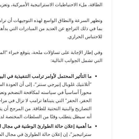
الطاقة، ملء الاحتياطيات الاستراتيجية الأميركية، وتع
وتظهر السرعة والنطاق الواسع لهذه التوجيهات أن ترا
بما في ذلك التراجع عن العديد من المبادرات التي بدأها 
للاحتباس الحراري.
وفي إطار الإجابة على تساؤلات ملحة، يتوقع خبراء “ا
التي تشمل الجوانب التالية:
ما التأثير المحتمل لأوامر ترامب التنفيذية في ال
“أتلانتيك غلوبال إنيرجي سنتر”، إلى أن العودة ال
محوراً أساسياً في سياسته لمكافحة التضخم وتعز
الحفر، الحفر” التي يتبناها ترامب لا تزال في مراح
التصاريح والبنية التحتية للطاقة. من المرجح أن
أنه سيظل يتطلب وقتًا من السلطات المختصة لدر
ما أهمية إعلان حالة الطوارئ الوطنية في مجال ا
ستراتيجيز”، إن إعلان حالة الطوارئ في مجال الطا