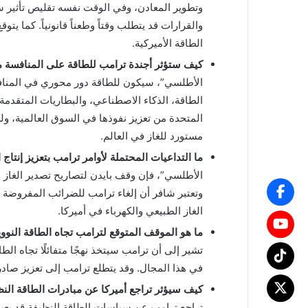
وتطوير المعادن، وفي الوقت نفسه تقليص تأثير سي
والقرارات قد يتطلب وقتاً وطعناً قانونياً. كما يت
الطاقة الأميركية.
كيف ستؤثر أجندة ترامب للطاقة على المنافسة م
الأطلسي”، سيكون للطاقة دور محوري في المنا
الطاقة، الذكاء الاصطناعي، والبطاريات المتقدمة
المتحدة من تعزيز نفوذها في السوق العالمية، ولكن
مستورد للغاز في العالم.
ما التداعيات المحتملة لأوامر ترامب بتعزيز إنتاج 
الأطلسي”، فإن وقف بايدن لتصاريح تصدير الغاز 
وتعتبر شافر أن إلغاء ترامب للضرائب المفروضة
الغاز الطبيعي والكهرباء في أميركا.
ما هو الموقف المتوقع لترامب تجاه الطاقة النووي
تشير إلى أن ترامب سيتخذ نهجًا متفائلًا تجاه الطاق
في هذا المجال. وقد يتطلع ترامب إلى تعزيز صادر
كيف سيؤثر تراجع أميركا عن مبادرات الطاقة الن
تراجع ترامب عن سياسات الطاقة النظيفة قد يعيد 