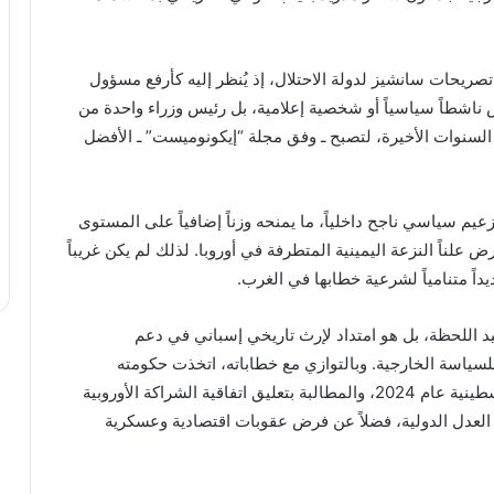
ريحات سانشيز لدولة الاحتلال، إذ يُنظر إليه كأرفع مسؤول
يس ناشطاً سياسياً أو شخصية إعلامية، بل رئيس وزراء واحدة من
في السنوات الأخيرة، لتصبح ـ وفق مجلة “إيكونوميست” ـ الأفضل
عيم سياسي ناجح داخلياً، ما يمنحه وزناً إضافياً على المستوى
ض علناً النزعة اليمينية المتطرفة في أوروبا. لذلك لم يكن غريباً
يداً متنامياً لشرعية خطابها في الغرب.
 اللحظة، بل هو امتداد لإرث تاريخي إسباني في دعم
 للسياسة الخارجية. وبالتوازي مع خطاباته، اتخذت حكومته
إجراءات عملية، أبرزها الاعتراف الرسمي بالدولة الفلسطينية عام 2024، والمطالبة بتعليق اتفاقية الشراكة الأوروبية
العدل الدولية، فضلاً عن فرض عقوبات اقتصادية وعسكرية