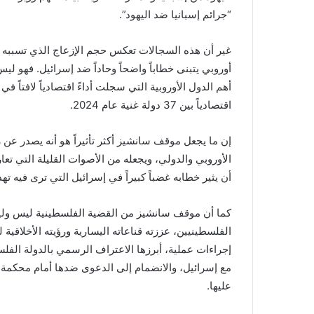
“جرائم إسبانيا ضد اليهود”.
غير أن هذه السجالات تعكس حجم الإزعاج الذي تسببه تص
أوروبي يتبنى خطاباً واضحاً وحاداً ضد إسرائيل. فهو ل
أهم الدول الأوروبية التي سجلت أداءً اقتصادياً لافتاً 
اقتصادياً بين 37 دولة غنية عام 2024.
إن ما يجعل موقف سانشيز أكثر تأثيراً هو أنه يصدر عن ز
الأوروبي والدولي، ويجعله من الأصوات القليلة التي تعار
أن يثير خطابه غضباً كبيراً في إسرائيل التي ترى فيه تهد
كما أن موقف سانشيز من القضية الفلسطينية ليس وليد
الفلسطينيين، عززته قناعاته اليسارية ورؤيته الأخلاقية
مع إسرائيل، والانضمام إلى الدعوى ضدها أمام محكمة 
عليها.