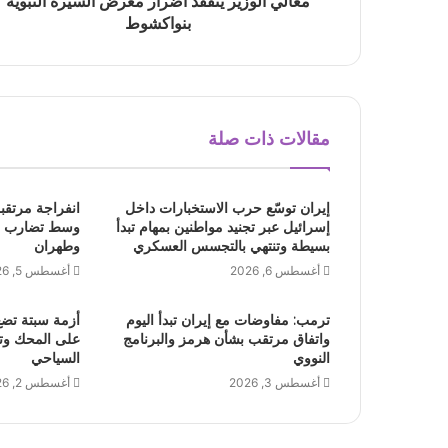
معالي الوزير يتفقد أضرار معرض السيرة النبوية
بنواكشوط
مقالات ذات صلة
إيران توسّع حرب الاستخبارات داخل
انفراجة مرتق
إسرائيل عبر تجنيد مواطنين بمهام تبدأ
وسط تضارب ال
بسيطة وتنتهي بالتجسس العسكري
وطهران
أغسطس 6, 2026
أغسطس 5, 2026
ترمب: مفاوضات مع إيران تبدأ اليوم
أزمة سبتة تضع
واتفاق مرتقب بشأن هرمز والبرنامج
على المحك وتث
النووي
السياحي
أغسطس 3, 2026
أغسطس 2, 2026