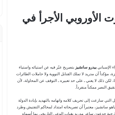
ت الأوروبي الأجرأ في
ء الإسباني
بيدرو سانشيز
بتصريح عبّر فيه عن استيائه واستياء
 مؤكداً أن مدريد لا تملك القنابل النووية ولا حاملات الطائرات
 لكن ذلك لا يعني ـ على حد تعبيره ـ التوقف عن المحاولة، لأن
ق النصر ممكناً منفرداً.
التي سارعت إلى تحريف كلامه واتهامه بالتهديد بإبادة الدولة
نياهو سانشيز، معتبراً أن تصريحاته امتداد لمحاكم التفتيش وطرد
الخارجية جدعون ساعر مدريد بغياب الوعي التاريخي بما أسماه