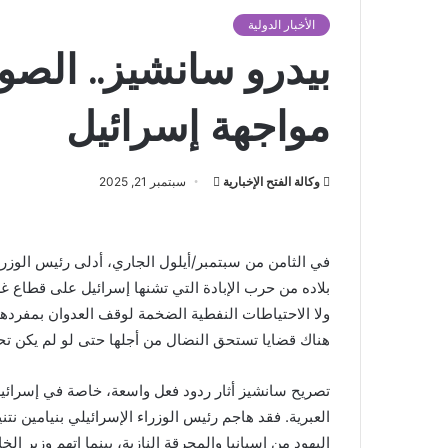
الأخبار الدولية
بيدرو سانشيز.. الصو
مواجهة إسرائيل
أرسل
وكالة الفتح الإخبارية
سبتمبر 21, 2025
بريدا
إلكترونيا
في الثامن من سبتمبر/أيلول الجاري، أدلى رئيس الوزرا
بلاده من حرب الإبادة التي تشنها إسرائيل على قطاع غزة،
ولا الاحتياطات النفطية الضخمة لوقف العدوان بمفردها،
هناك قضايا تستحق النضال من أجلها حتى لو لم يكن تحقي
تصريح سانشيز أثار ردود فعل واسعة، خاصة في إسرائيل 
العبرية. فقد هاجم رئيس الوزراء الإسرائيلي بنيامين نت
اليهود من إسبانيا والمحرقة النازية، بينما اتهم وزير 