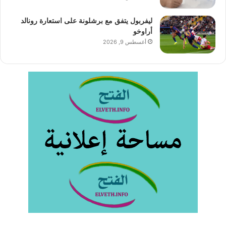
ليفربول يتفق مع برشلونة على استعارة رونالد
أراوخو
أغسطس 9, 2026