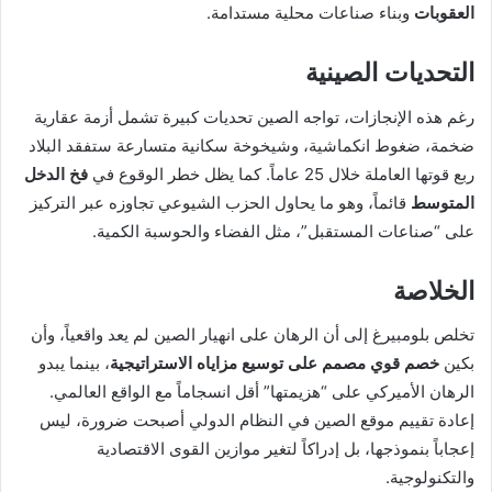
العقوبات
وبناء صناعات محلية مستدامة.
التحديات الصينية
رغم هذه الإنجازات، تواجه الصين تحديات كبيرة تشمل أزمة عقارية
ضخمة، ضغوط انكماشية، وشيخوخة سكانية متسارعة ستفقد البلاد
ربع قوتها العاملة خلال 25 عاماً. كما يظل خطر الوقوع في
فخ الدخل
المتوسط
قائماً، وهو ما يحاول الحزب الشيوعي تجاوزه عبر التركيز
على “صناعات المستقبل”، مثل الفضاء والحوسبة الكمية.
الخلاصة
تخلص بلومبيرغ إلى أن الرهان على انهيار الصين لم يعد واقعياً، وأن
بكين
خصم قوي مصمم على توسيع مزاياه الاستراتيجية
، بينما يبدو
الرهان الأميركي على “هزيمتها” أقل انسجاماً مع الواقع العالمي.
إعادة تقييم موقع الصين في النظام الدولي أصبحت ضرورة، ليس
إعجاباً بنموذجها، بل إدراكاً لتغير موازين القوى الاقتصادية
والتكنولوجية.