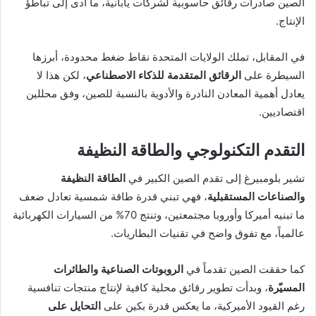
الصين صادرات رقائق حاسوبية لشركات يابانية، ما أدى إلى تباطؤ
الإنتاج.
في المقابل، تملك الولايات المتحدة نقاط ضغط محدودة، أبرزها
السيطرة على
الرقائق المتقدمة للذكاء الاصطناعي
، لكن هذا لا
يعادل أهمية المعادن النادرة والأدوية بالنسبة للصين، وفق محللين
اقتصاديين.
التقدم التكنولوجي والطاقة النظيفة
تشير بلومبيرغ إلى تقدم الصين الكبير في
الطاقة النظيفة
والصناعات المستقبلية
، فهي تبني قدرة طاقة شمسية تعادل ضعف
ما تبنيه أميركا وأوروبا مجتمعتين، وتنتج 70% من السيارات الكهربائية
عالمياً، مع تفوق واضح في تقنيات البطاريات.
كما حققت الصين تقدماً في
الروبوتات الصناعية والطائرات
المسيّرة
، وبدأت تطوير رقائق محلية كافية لإنتاج منتجات تنافسية
رغم القيود الأميركية، ما يعكس قدرة بكين على
التحايل على