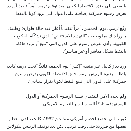
بالسعي إلى خنق الاقتصاد الكوبي، بعد توقيع ترمب أمراً تنفيذياً يهدد
بفرض رسوم جمركية إضافية على الدول التي تزود كوبا بالنفط.
وقّع ترمب، يوم الخميس، أمراً تنفيذياً أعلن فيه حالة طوارئ وطنية،
مبرراً ذلك بما وصفه بـ”التهديد الاستثنائي” الذي تشكّله الحكومة
الكوبية، وأذن بفرض رسوم على الدول التي “تبيع أو تزود هافانا
بالنفط بشكل مباشر أو غير مباشر”.
ورد دياز كانيل عبر منصة “إكس” يوم الجمعة قائلاً: “تحت ذريعة كاذبة
باطلة.. يعتزم الرئيس ترمب خنق الاقتصاد الكوبي بفرض رسوم
جمركية على الدول التي تبيع النفط لكوبا بقرار سيادي”.
ولم يحدد الأمر التنفيذي نسبة الرسوم الجمركية أو الدول
المستهدفة، تاركاً القرار لوزير التجارة الأمريكي.
كوبا، التي تخضع لحصار أمريكي منذ عام 1962، كانت تتلقى معظم
نفطها من فنزويلا حتى وقت قريب، لكن بعد توقيف الرئيس نيكولاس