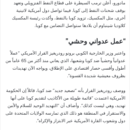
مادورو، أعلن ترمب السيطرة على قطاع النفط الفنزويلي وتعهد
بوقف شحنات النفط إلى كوبا. فيما تواصل دول أمريكية لاتينية
أخرى، مثل المكسيك، تزويد كوبا بالنفط، وأكدت رئيسة المكسيك
كلاوديا شينباوم أن بلادها ستواصل التضامن مع كوبا.
“عمل عدواني وحشي”
واعتبر وزير الخارجية الكوبي برونو رودريغيز القرار الأمريكي “عملاً
عدوانياً وحشياً ضد كوبا وشعبها، الذي يعاني منذ أكثر من 65 عاماً من
أطول وأقسى حصار اقتصادي على الإطلاق، ويواجه الآن تهديدات
بظروف معيشية شديدة القسوة”.
ووصف رودريغيز القرار بأنه “تصعيد جديد” ضد كوبا، قائلاً إن الحكومة
الأمريكية اعتمدت “قائمة طويلة من الأكاذيب لتقديم كوبا على أنها
تهديد، وهي ليست كذلك”. وأضاف أن “التهديد الوحيد للسلام والأمن
والاستقرار في المنطقة هو ذلك الذي تمارسه الولايات المتحدة على
دول وشعوب القارة الأمريكية عبر الابتزاز والإكراه”.