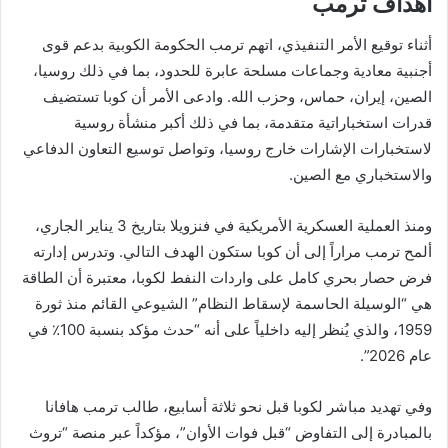
أهداف ترمب
أثناء توقيع الأمر التنفيذي، اتهم ترمب الحكومة الكوبية بدعم قوى
أجنبية معادية وجماعات مسلحة عابرة للحدود، بما في ذلك روسيا،
الصين، إيران، حماس، وحزب الله. وادعى الأمر أن كوبا تستضيف
قدرات استخباراتية متقدمة، بما في ذلك أكبر منشأة روسية
لاستخبارات الإشارات خارج روسيا، وتواصل توسيع التعاون الدفاعي
والاستخباري مع الصين.
ومنذ العملية العسكرية الأمريكية في فنزويلا بتاريخ 3 يناير الجاري،
ألمح ترمب مراراً إلى أن كوبا ستكون الهدف التالي. وتدرس إدارته
فرض حصار بحري كامل على واردات النفط لكوبا، معتبرة أن الطاقة
هي “الوسيلة الحاسمة لإسقاط النظام” الشيوعي القائم منذ ثورة
1959، والذي يُنظر إليه داخلياً على أنه “حدث مؤكد بنسبة 100٪ في
عام 2026”.
وفي تهديد مباشر لكوبا قبل نحو ثلاثة أسابيع، طالب ترمب هافانا
بالمبادرة إلى التفاوض “قبل فوات الأوان”، مؤكداً عبر منصة “تروث