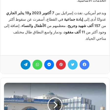
الخدمات الأساسية.
وبدعم أمريكي، نفذت إسرائيل بين
7 أكتوبر 2023 و19 يناير الجاري
عدوانًا أدى إلى
إبادة جماعية
في القطاع، أسفرت عن سقوط أكثر
من
157 ألف شهيد وجريح
، معظمهم من
الأطفال والنساء
، إضافة إلى
وجود أكثر من
11 ألف مفقود
، ودمار واسع النطاق طال مختلف
مناحي الحياة.
فيسبوك
تويتر
بينتيريست
ماسنجر
واتساب
تيلقرام