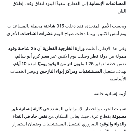
المساعدات الإنسانية
إلى القطاع، تنفيذًا لبنود اتفاق وقف إطلاق
النار.
وبحسب الأمم المتحدة، فقد دخلت
915 شاحنة
محملة بالمساعدات
يوم أمس الاثنين، بينما دخلت صباح اليوم
عشرات الشاحنات
الأخرى.
وفي هذا الإطار، أعلنت
وزارة الخارجية القطرية
أن
25 شاحنة وقود
ممولة من دولة
قطر
وصلت يوم الاثنين عبر
معبر كرم أبو سالم
،
ضمن خطة لتوفير
1.25 مليون لتر من الوقود يوميًا
لمدة
10 أيام
،
بهدف تشغيل
المستشفيات ومراكز إيواء النازحين
وتوفير الخدمات
الأساسية.
أزمة إنسانية خانقة
تسببت الحرب والحصار الإسرائيلي المشدد في
كارثة إنسانية غير
مسبوقة
بقطاع غزة، حيث يعاني السكان من
نقص حاد في الغذاء
والدواء والوقود
الضروري لتشغيل المستشفيات وضمان استمرار