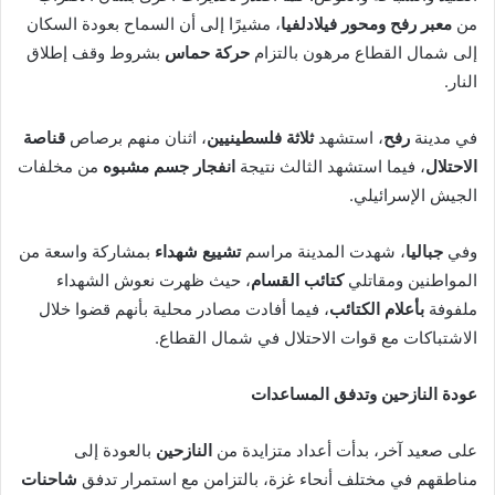
من
معبر رفح ومحور فيلادلفيا
، مشيرًا إلى أن السماح بعودة السكان
إلى شمال القطاع مرهون بالتزام
حركة حماس
بشروط وقف إطلاق
النار.
في مدينة
رفح
، استشهد
ثلاثة فلسطينيين
، اثنان منهم برصاص
قناصة
الاحتلال
، فيما استشهد الثالث نتيجة
انفجار جسم مشبوه
من مخلفات
الجيش الإسرائيلي.
وفي
جباليا
، شهدت المدينة مراسم
تشييع شهداء
بمشاركة واسعة من
المواطنين ومقاتلي
كتائب القسام
، حيث ظهرت نعوش الشهداء
ملفوفة
بأعلام الكتائب
، فيما أفادت مصادر محلية بأنهم قضوا خلال
الاشتباكات مع قوات الاحتلال في شمال القطاع.
عودة النازحين وتدفق المساعدات
على صعيد آخر، بدأت أعداد متزايدة من
النازحين
بالعودة إلى
مناطقهم في مختلف أنحاء غزة، بالتزامن مع استمرار تدفق
شاحنات