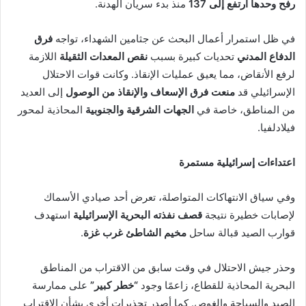
رفح وحدها ارتفع إلى 137
منذ بدء سريان الهدنة.
في ظل استمرار أعمال البحث عن جثامين الشهداء، تواجه
فرق
الدفاع المدني
تحديات كبيرة بسبب
نقص المعدات الثقيلة
اللازمة
لرفع الأنقاض، مما يعيق عمليات الإنقاذ. وكانت قوات الاحتلال
الإسرائيلي قد
منعت فرق الإسعاف والإنقاذ من الوصول
إلى العديد
من المناطق، خاصة في
الجهات الشرقية والجنوبية
المحاذية لمحور
فيلادلفيا.
اعتداءات إسرائيلية مستمرة
وفي سياق الانتهاكات المتواصلة، تعرض أحد صيادي الأسماك
لإصابات خطيرة نتيجة
قصف نفذته البحرية الإسرائيلية
استهدف
قوارب الصيد قبالة ساحل
مخيم الشاطئ غرب غزة
.
وحذر جيش الاحتلال في وقت سابق من الاقتراب من المناطق
البحرية المحاذية للقطاع، زاعمًا وجود
“خطر كبير”
على ممارسة
الصيد والسباحة والغوص. كما أصدر تحذيرات أخرى بشأن الاقتراب